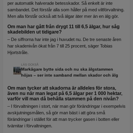
per automatik halverade betesskador. Så enkelt är inte
sambandet. Det förstår alla som håller på med viltförvaltning.
Men alla förstår också att två älgar äter mer än en älg gör.
Om man har gått från drygt 11 till 6,5 älgar, hur såg
skadebilden ut tidigare?
– De siffrorna har inte jag i huvudet nu. De tre senaste åren
har skadenivån ökat från 7 till 25 procent, säger Tobias
Hjortstråle.
Markägare bytte sida och nu ska älgstammen
höjas – ser inte samband mellan skador och älg
Om man tycker att skadorna är alldeles för stora,
även nu när man legat på 6,5 älgar per 1 000 hektar,
varför vill man då behålla stammen på den nivån?
– I förvaltningen i stort, när man gör förändringar i exempelvis
avskjutningsmålen, så gör man bäst i att göra små
förändringar i stället för att man trycker gasen i botten eller
tvärnitar i förvaltningen.