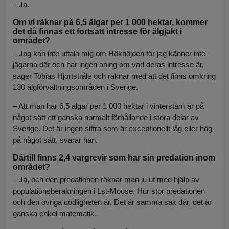
– Ja.
Om vi räknar på 6,5 älgar per 1 000 hektar, kommer
det då finnas ett fortsatt intresse för älgjakt i
området?
– Jag kan inte uttala mig om Hökhöjden för jag känner inte
jägarna där och har ingen aning om vad deras intresse är,
säger Tobias Hjortstråle och räknar med att det finns omkring
130 älgförvaltningsområden i Sverige.
– Att man har 6,5 älgar per 1 000 hektar i vinterstam är på
något sätt ett ganska normalt förhållande i stora delar av
Sverige. Det är ingen siffra som är exceptionellt låg eller hög
på något sätt, svarar han.
Därtill finns 2,4 vargrevir som har sin predation inom
området?
– Ja, och den predationen räknar man ju ut med hjälp av
populationsberäkningen i Lst-Moose. Hur stor predationen
och den övriga dödligheten är. Det är samma sak där, det är
ganska enkel matematik.