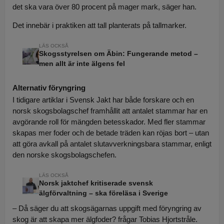
det ska vara över 80 procent på mager mark, säger han.
Det innebär i praktiken att tall planterats på tallmarker.
Skogsstyrelsen om Äbin: Fungerande metod –
men allt är inte älgens fel
Alternativ föryngring
I tidigare artiklar i Svensk Jakt har både forskare och en
norsk skogsbolagschef framhållit att antalet stammar har en
avgörande roll för mängden betesskador. Med fler stammar
skapas mer foder och de betade träden kan röjas bort – utan
att göra avkall på antalet slutavverkningsbara stammar, enligt
den norske skogsbolagschefen.
Norsk jaktchef kritiserade svensk
älgförvaltning – ska föreläsa i Sverige
– Då säger du att skogsägarnas uppgift med föryngring av
skog är att skapa mer älgfoder? frågar Tobias Hjortstråle.