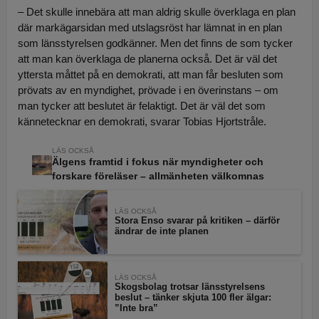
– Det skulle innebära att man aldrig skulle överklaga en plan
där markägarsidan med utslagsröst har lämnat in en plan
som länsstyrelsen godkänner. Men det finns de som tycker
att man kan överklaga de planerna också. Det är väl det
yttersta måttet på en demokrati, att man får besluten som
prövats av en myndighet, prövade i en överinstans – om
man tycker att beslutet är felaktigt. Det är väl det som
kännetecknar en demokrati, svarar Tobias Hjortstråle.
Älgens framtid i fokus när myndigheter och
forskare föreläser – allmänheten välkomnas
LÄS OCKSÅ
Stora Enso svarar på kritiken – därför
ändrar de inte planen
LÄS OCKSÅ
Skogsbolag trotsar länsstyrelsens
beslut – tänker skjuta 100 fler älgar:
”Inte bra”