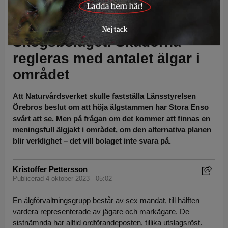
bakom överklagan. Foto: Ingemar Petterson & skärmdump från
överklagan
Skogsbolaget: Skadorna
regleras med antalet älgar i
området
Att Naturvårdsverket skulle fastställa Länsstyrelsen
Örebros beslut om att höja älgstammen har Stora Enso
svårt att se. Men på frågan om det kommer att finnas en
meningsfull älgjakt i området, om den alternativa planen
blir verklighet – det vill bolaget inte svara på.
Kristoffer Pettersson
Publicerad 4 oktober 2023 - 05:02
En älgförvaltningsgrupp består av sex mandat, till hälften
vardera representerade av jägare och markägare. De
sistnämnda har alltid ordförandeposten, tillika utslagsröst.