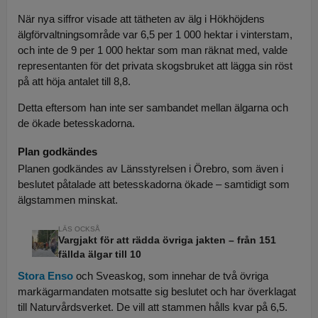
När nya siffror visade att tätheten av älg i Hökhöjdens
älgförvaltningsområde var 6,5 per 1 000 hektar i vinterstam,
och inte de 9 per 1 000 hektar som man räknat med, valde
representanten för det privata skogsbruket att lägga sin röst
på att höja antalet till 8,8.
Detta eftersom han inte ser sambandet mellan älgarna och
de ökade betesskadorna.
Plan godkändes
Planen godkändes av Länsstyrelsen i Örebro, som även i
beslutet påtalade att betesskadorna ökade – samtidigt som
älgstammen minskat.
Vargjakt för att rädda övriga jakten – från 151
fällda älgar till 10
Stora Enso
och Sveaskog, som innehar de två övriga
markägarmandaten motsatte sig beslutet och har överklagat
till Naturvårdsverket. De vill att stammen hålls kvar på 6,5.