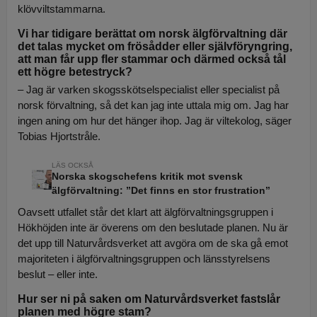
klövviltstammarna.
Vi har tidigare berättat om norsk älgförvaltning där
det talas mycket om frösådder eller självföryngring,
att man får upp fler stammar och därmed också tål
ett högre betestryck?
– Jag är varken skogsskötselspecialist eller specialist på
norsk förvaltning, så det kan jag inte uttala mig om. Jag har
ingen aning om hur det hänger ihop. Jag är viltekolog, säger
Tobias Hjortstråle.
Norska skogschefens kritik mot svensk
älgförvaltning: ”Det finns en stor frustration”
Oavsett utfallet står det klart att älgförvaltningsgruppen i
Hökhöjden inte är överens om den beslutade planen. Nu är
det upp till Naturvårdsverket att avgöra om de ska gå emot
majoriteten i älgförvaltningsgruppen och länsstyrelsens
beslut – eller inte.
Hur ser ni på saken om Naturvårdsverket fastslår
planen med högre stam?