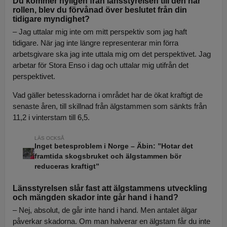
Du kommer nyligen från länsstyrelsen till den här
rollen, blev du förvånad över beslutet från din
tidigare myndighet?
– Jag uttalar mig inte om mitt perspektiv som jag haft
tidigare. När jag inte längre representerar min förra
arbetsgivare ska jag inte uttala mig om det perspektivet. Jag
arbetar för Stora Enso i dag och uttalar mig utifrån det
perspektivet.
Vad gäller betesskadorna i området har de ökat kraftigt de
senaste åren, till skillnad från älgstammen som sänkts från
11,2 i vinterstam till 6,5.
Inget betesproblem i Norge – Äbin: ”Hotar det
framtida skogsbruket och älgstammen bör
reduceras kraftigt”
Länsstyrelsen slår fast att älgstammens utveckling
och mängden skador inte går hand i hand?
– Nej, absolut, de går inte hand i hand. Men antalet älgar
påverkar skadorna. Om man halverar en älgstam får du inte