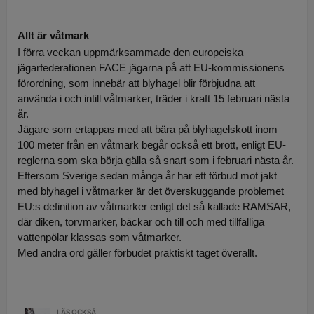
Allt är våtmark
I förra veckan uppmärksammade den europeiska
jägarfederationen FACE jägarna på att EU-kommissionens
förordning, som innebär att blyhagel blir förbjudna att
använda i och intill våtmarker, träder i kraft 15 februari nästa
år.
Jägare som ertappas med att bära på blyhagelskott inom
100 meter från en våtmark begår också ett brott, enligt EU-
reglerna som ska börja gälla så snart som i februari nästa år.
Eftersom Sverige sedan många år har ett förbud mot jakt
med blyhagel i våtmarker är det överskuggande problemet
EU:s definition av våtmarker enligt det så kallade RAMSAR,
där diken, torvmarker, bäckar och till och med tillfälliga
vattenpölar klassas som våtmarker.
Med andra ord gäller förbudet praktiskt taget överallt.