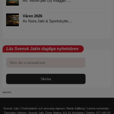
Av: Vestin jakt (5) Inlägget …
Våren 2026
Av Nora Jakt & Sportskytte…
Läs Svensk Jakts dagliga nyhetsbrev
Skicka
Svensk Jakt / Chefredaktör och ansvarig utgivare:
Martin Källberg
/ Lämna nyhetstips -
Tipssidan
/ Adress: Svensk Jakt, Öster Malma, 611 91 Nyköping / Telefon: 077-183 03