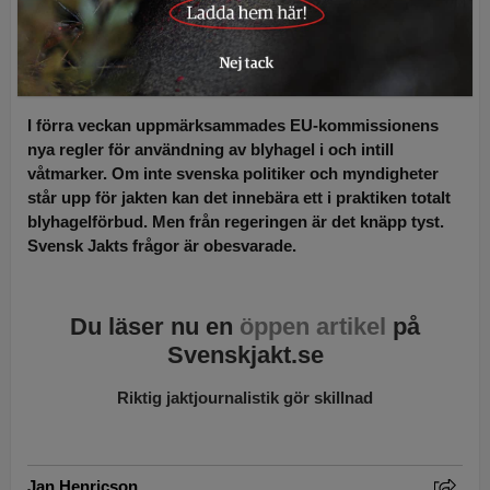
Regeringen duckar i
avgörande blyfråga
I förra veckan uppmärksammades EU-kommissionens
nya regler för användning av blyhagel i och intill
våtmarker. Om inte svenska politiker och myndigheter
står upp för jakten kan det innebära ett i praktiken totalt
blyhagelförbud. Men från regeringen är det knäpp tyst.
Svensk Jakts frågor är obesvarade.
Du läser nu en
öppen artikel
på
Svenskjakt.se
Riktig jaktjournalistik gör skillnad
Jan Henricson