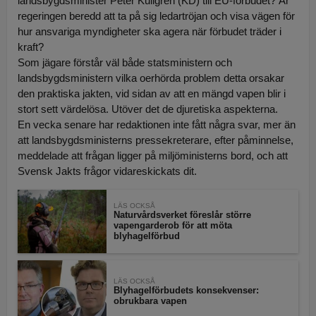
landsbygdsminister Peter Kullgren (KD) till EU-förbudet? Är
regeringen beredd att ta på sig ledartröjan och visa vägen för
hur ansvariga myndigheter ska agera när förbudet träder i
kraft?
Som jägare förstår väl både statsministern och
landsbygdsministern vilka oerhörda problem detta orsakar
den praktiska jakten, vid sidan av att en mängd vapen blir i
stort sett värdelösa. Utöver det de djuretiska aspekterna.
En vecka senare har redaktionen inte fått några svar, mer än
att landsbygdsministerns pressekreterare, efter påminnelse,
meddelade att frågan ligger på miljöministerns bord, och att
Svensk Jakts frågor vidareskickats dit.
LÄS OCKSÅ
Naturvårdsverket föreslår större
vapengarderob för att möta
blyhagelförbud
LÄS OCKSÅ
Blyhagelförbudets konsekvenser:
obrukbara vapen