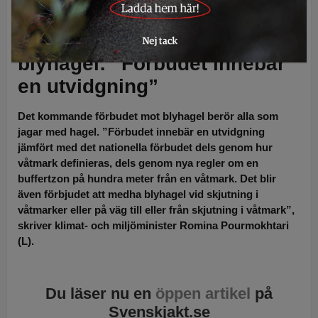
Pourmokhtari (L). Foto: Ninni Andersson & Lars-Henrik Andersson
Ministern om stopp för
blyhagel: ”Förbudet innebär
en utvidgning”
Det kommande förbudet mot blyhagel berör alla som
jagar med hagel. ”Förbudet innebär en utvidgning
jämfört med det nationella förbudet dels genom hur
våtmark definieras, dels genom nya regler om en
buffertzon på hundra meter från en våtmark. Det blir
även förbjudet att medha blyhagel vid skjutning i
våtmarker eller på väg till eller från skjutning i våtmark”,
skriver klimat- och miljöminister Romina Pourmokhtari
(L).
Du läser nu en
öppen artikel
på
Svenskjakt.se