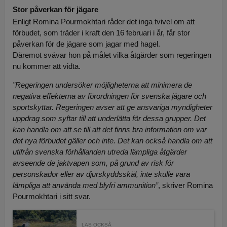
Stor påverkan för jägare
Enligt Romina Pourmokhtari råder det inga tvivel om att
förbudet, som träder i kraft den 16 februari i år, får stor
påverkan för de jägare som jagar med hagel.
Däremot svävar hon på målet vilka åtgärder som regeringen
nu kommer att vidta.
”Regeringen undersöker möjligheterna att minimera de
negativa effekterna av förordningen för svenska jägare och
sportskyttar. Regeringen avser att ge ansvariga myndigheter
uppdrag som syftar till att underlätta för dessa grupper. Det
kan handla om att se till att det finns bra information om var
det nya förbudet gäller och inte. Det kan också handla om att
utifrån svenska förhållanden utreda lämpliga åtgärder
avseende de jaktvapen som, på grund av risk för
personskador eller av djurskyddsskäl, inte skulle vara
lämpliga att använda med blyfri ammunition”
, skriver Romina
Pourmokhtari i sitt svar.
LÄS OCKSÅ