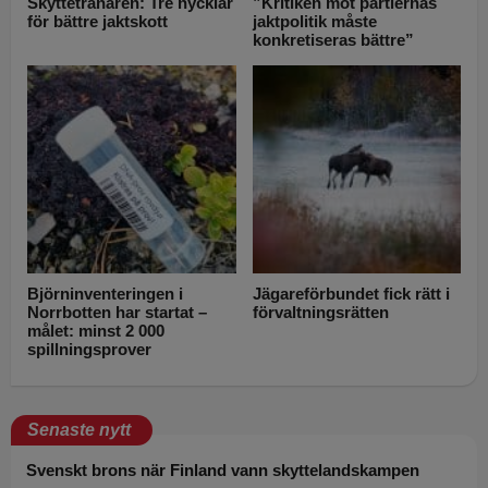
Skyttetränaren: Tre nycklar
”Kritiken mot partiernas
för bättre jaktskott
jaktpolitik måste
konkretiseras bättre”
Björninventeringen i
Jägareförbundet fick rätt i
Norrbotten har startat –
förvaltningsrätten
målet: minst 2 000
spillningsprover
Senaste nytt
Svenskt brons när Finland vann skyttelandskampen