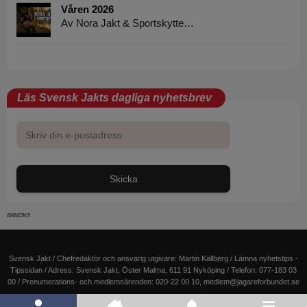
Våren 2026
Av Nora Jakt & Sportskytte…
Läs Svensk Jakts dagliga nyhetsbrev
Skicka
Svensk Jakt / Chefredaktör och ansvarig utgivare:
Martin Källberg
/ Lämna nyhetstips -
Tipssidan
/ Adress: Svensk Jakt, Öster Malma, 611 91 Nyköping / Telefon: 077-183 03
00 / Prenumerations- och medlemsärenden: 020-22 00 10,
medlem@jagareforbundet.se