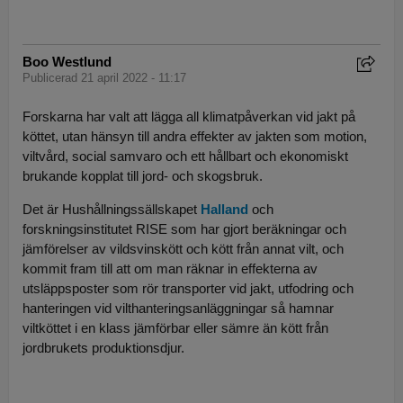
Boo Westlund
Publicerad 21 april 2022 - 11:17
Forskarna har valt att lägga all klimatpåverkan vid jakt på
köttet, utan hänsyn till andra effekter av jakten som motion,
viltvård, social samvaro och ett hållbart och ekonomiskt
brukande kopplat till jord- och skogsbruk.
Det är Hushållningssällskapet
Halland
och
forskningsinstitutet RISE som har gjort beräkningar och
jämförelser av vildsvinskött och kött från annat vilt, och
kommit fram till att om man räknar in effekterna av
utsläppsposter som rör transporter vid jakt, utfodring och
hanteringen vid vilthanteringsanläggningar så hamnar
viltköttet i en klass jämförbar eller sämre än kött från
jordbrukets produktionsdjur.