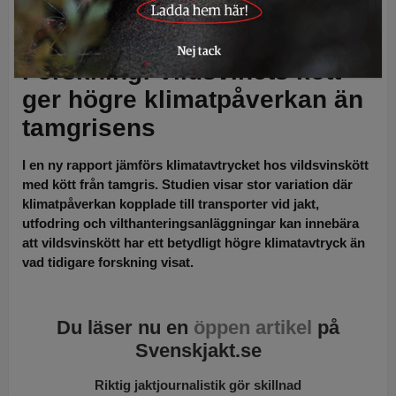
Vildsvinskött kan ge högre klimatpåverkan än kött från tamgris. Foto:
Ingemar Pettersson
Forskning: Vildsvinets kött
ger högre klimatpåverkan än
tamgrisens
I en ny rapport jämförs klimatavtrycket hos vildsvinskött
med kött från tamgris. Studien visar stor variation där
klimatpåverkan kopplade till transporter vid jakt,
utfodring och vilthanteringsanläggningar kan innebära
att vildsvinskött har ett betydligt högre klimatavtryck än
vad tidigare forskning visat.
Du läser nu en
öppen artikel
på
Svenskjakt.se
Riktig jaktjournalistik gör skillnad