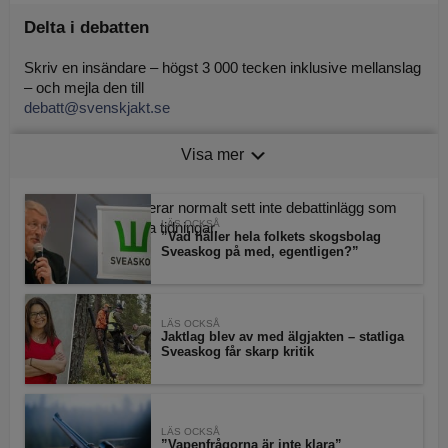
Delta i debatten
Skriv en insändare – högst 3 000 tecken inklusive mellanslag
– och mejla den till
debatt@svenskjakt.se
Tänk på att uppge namn och adress, oavsett hur du signerar
Visa mer
insändaren.
Svensk Jakt publicerar normalt sett inte debattinlägg som
LÄS OCKSÅ
publicerats av andra tidningar.
”Vad håller hela folkets skogsbolag
Sveaskog på med, egentligen?”
LÄS OCKSÅ
Jaktlag blev av med älgjakten – statliga
Sveaskog får skarp kritik
LÄS OCKSÅ
”Vapenfrågorna är inte klara”