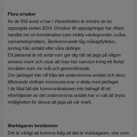
Flera orsaker
Av de 650 avtal vi har i Västerbotten är mindre än tio
uppsagda sedan 2014. Orsaker till uppsägningar har oftast
handlat om en kombination som skilda värdegrunder, svåra
samarbetsproblem, återkommande låg måluppfyllelse,
avsteg från avtalet eller våra riktlinjer.
Ett jaktavtal är ett avtal som ger dig rätt att jaga på någon
annans mark och visar att man har samsyn kring ett flertal
områden som rör mål och genomförande.
Om jaktlaget inte vill följa det underskrivna avtalet och dess
tillhörande riktlinjer kommunicerar vi detta med jaktlaget.
I de fåtal fall där kommunikationen inte bidragit till ett
efterföljande av det underskrivna avtalet har vi valt att bryta
möjligheten för dessa att jaga på vår mark.
Markägaren bestämmer
Det är viktigt att komma ihåg att det är markägaren, stor som