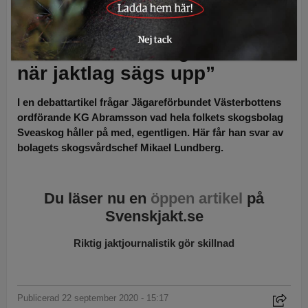
skogsvårdschef Mikael Lundberg i det här replikinlägget. Foto: Lars-
Henrik Andersson och Sveaskog
Debatt:
”Sveaskog tar ansvar
när jaktlag sägs upp”
I en debattartikel frågar Jägareförbundet Västerbottens
ordförande KG Abramsson vad hela folkets skogsbolag
Sveaskog håller på med, egentligen. Här får han svar av
bolagets skogsvårdschef Mikael Lundberg.
Du läser nu en
öppen artikel
på
Svenskjakt.se
Riktig jaktjournalistik gör skillnad
Publicerad 22 september 2020 - 15:17