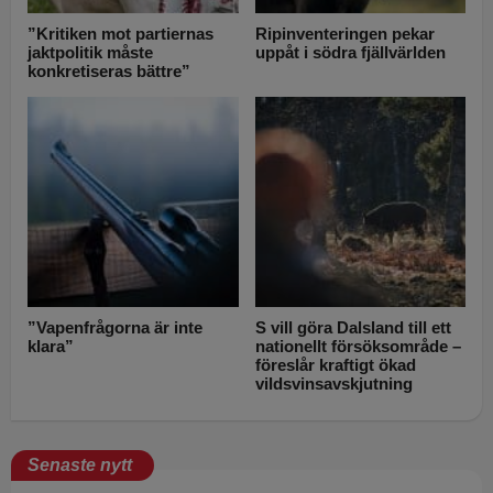
”Kritiken mot partiernas
Ripinventeringen pekar
jaktpolitik måste
uppåt i södra fjällvärlden
konkretiseras bättre”
”Vapenfrågorna är inte
S vill göra Dalsland till ett
klara”
nationellt försöksområde –
föreslår kraftigt ökad
vildsvinsavskjutning
Senaste nytt