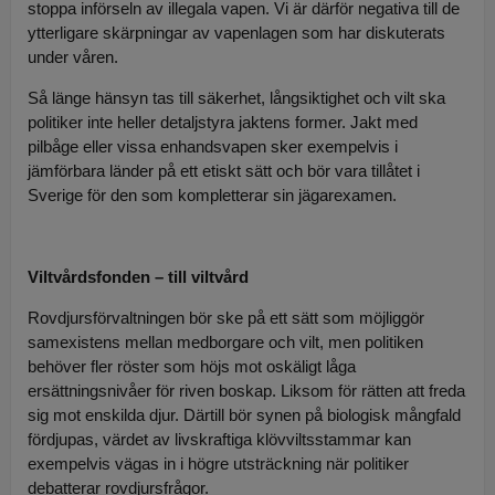
stoppa införseln av illegala vapen. Vi är därför negativa till de
ytterligare skärpningar av vapenlagen som har diskuterats
under våren.
Så länge hänsyn tas till säkerhet, långsiktighet och vilt ska
politiker inte heller detaljstyra jaktens former. Jakt med
pilbåge eller vissa enhandsvapen sker exempelvis i
jämförbara länder på ett etiskt sätt och bör vara tillåtet i
Sverige för den som kompletterar sin jägarexamen.
Viltvårdsfonden – till viltvård
Rovdjursförvaltningen bör ske på ett sätt som möjliggör
samexistens mellan medborgare och vilt, men politiken
behöver fler röster som höjs mot oskäligt låga
ersättningsnivåer för riven boskap. Liksom för rätten att freda
sig mot enskilda djur. Därtill bör synen på biologisk mångfald
fördjupas, värdet av livskraftiga klövviltsstammar kan
exempelvis vägas in i högre utsträckning när politiker
debatterar rovdjursfrågor.