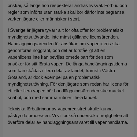
önskar, så länge hon respekterar andras livsval. Förbud och
regler som införts utan starka skäl bör därför inte begränsa
varken jägare eller människor i stort.
I Sverige är jägare tyvärr allt för ofta offer för problematiskt
myndighetsutövande, inte minst gällande licensärenden.
Handläggningsärenden för ansökan om vapenlicens ska
genomföras noggrant, och det är förståeligt att en
vapenlicens inte kan beviljas omedelbart för den som
ansöker för sitt första vapen. De långa handläggningstiderna
som kan skådas i flera delar av landet, främst i Västra
Götaland, är dock exempel på en problematisk
myndighetsutövning. För den jägare som redan har licens för
ett eller flera vapen bör handläggningsärenden ske mycket
snabbt, och med samma rutiner i hela landet.
Tekniska förbättringar av vapenregistret skulle kunna
påskynda processen. Vi vill också undersöka möjligheten att
överföra delar av handläggningsansvaret till vapenhandlarna.