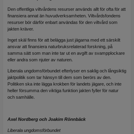
Den offentliga viltvårdens resurser används allt för ofta för att
finansiera annat än huvudverksamheten. Viltvårdsfondens
resurser bör därför enbart användas för den viltvård som
jakten kräver.
Inget skäl finns för att belägga just jägarna med ett särskilt
ansvar att finansiera naturbruksrelaterad forskning, på
samma sätt som man inte tar ut en avgift av svampplockare
eller andra som njuter av naturen.
Liberala ungdomsförbundet efterlyser en saklig och långsiktig
jaktpolitik som tar hänsyn till dem som berörs av den.
Politiken ska inte lägga krokben för landets jägare, och inte
heller försumma den viktiga funktion jakten fyller för natur
och samhälle.
Axel Nordberg och Joakim Rönnbäck
Liberala ungdomsförbundet