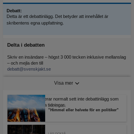
Debatt:
Detta är ett debattinlägg. Det betyder att innehållet är
skribentens egna uppfattning.
Delta i debatten
Skriv en insändare – högst 3 000 tecken inklusive mellanslag
– och mejla den till
debatt@svenskjakt.se
Tänk på att uppge namn och adress, oavsett hur du signerar
Visa mer
insändaren.
Svensk Jakt publicerar normalt sett inte debattinlägg som
publicerats av andra tidningar.
LÄS OCKSÅ
”Himmel eller helvete för en politiker”
LÄS OCKSÅ