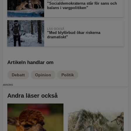
”Socialdemokraterna står för sans och
balans i vargpolitiken”
LÄS OCKSÅ
”Med blyförbud ökar riskerna
dramatiskt”
Artikeln handlar om
Debatt
Opinion
Politik
Andra läser också