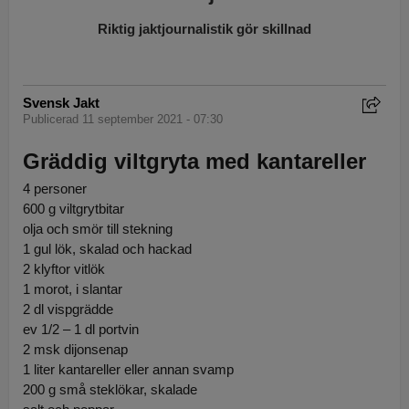
Riktig jaktjournalistik gör skillnad
Svensk Jakt
Publicerad 11 september 2021 - 07:30
Gräddig viltgryta med kantareller
4 personer
600 g viltgrytbitar
olja och smör till stekning
1 gul lök, skalad och hackad
2 klyftor vitlök
1 morot, i slantar
2 dl vispgrädde
ev 1/2 – 1 dl portvin
2 msk dijonsenap
1 liter kantareller eller annan svamp
200 g små steklökar, skalade