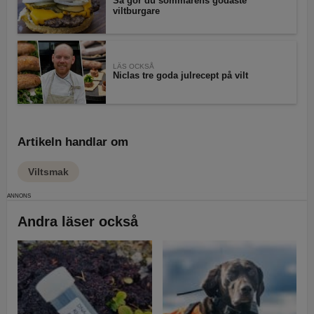
Så gör du sommarens godaste
viltburgare
LÄS OCKSÅ
Niclas tre goda julrecept på vilt
Artikeln handlar om
Viltsmak
Andra läser också