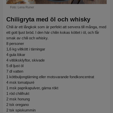
Foto: Lena Runer
Chiligryta med öl och whisky
Chili är ett långkok som är perfekt att servera till många, med
ett gott ljust bröd. I den här chilin kokas köttet i öl, och får
smak av chili och whisky.
8 personer
1,6 kg viltkött i tärningar
4 gula lökar
4 vitlöksklyftor, skivade
5 dl ljust öl
7 dl vatten
1 köttbuljongtärning eller motsvarande fondkoncentrat
4 msk tomatpuré
1 msk paprikapulver, gärna rökt
1 röd chilifrukt
2 msk honung
2 tsk oregano
2 tsk spiskummin