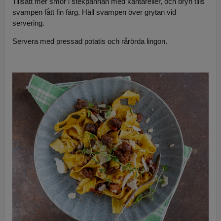
Tillsätt mer smör i stekpannan med kantareller, och bryn tills
svampen fått fin färg. Häll svampen över grytan vid
servering.
Servera med pressad potatis och rårörda lingon.