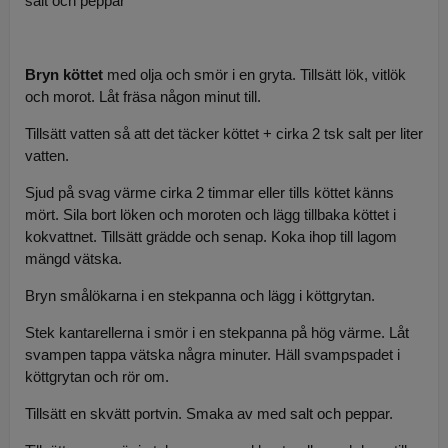
salt och peppar
Bryn köttet
med olja och smör i en gryta. Tillsätt lök, vitlök
och morot. Låt fräsa någon minut till.
Tillsätt vatten så att det täcker köttet + cirka 2 tsk salt per liter
vatten.
Sjud på svag värme cirka 2 timmar eller tills köttet känns
mört. Sila bort löken och moroten och lägg tillbaka köttet i
kokvattnet. Tillsätt grädde och senap. Koka ihop till lagom
mängd vätska.
Bryn smålökarna i en stekpanna och lägg i köttgrytan.
Stek kantarellerna i smör i en stekpanna på hög värme. Låt
svampen tappa vätska några minuter. Häll svampspadet i
köttgrytan och rör om.
Tillsätt en skvätt portvin. Smaka av med salt och peppar.