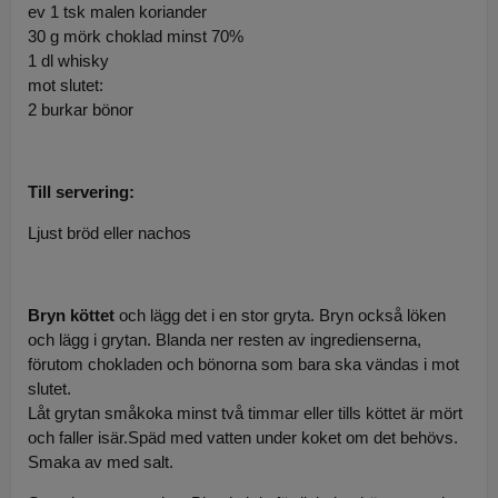
ev 1 tsk malen koriander
30 g mörk choklad minst 70%
1 dl whisky
mot slutet:
2 burkar bönor
Till servering:
Ljust bröd eller nachos
Bryn köttet
och lägg det i en stor gryta. Bryn också löken
och lägg i grytan. Blanda ner resten av ingredienserna,
förutom chokladen och bönorna som bara ska vändas i mot
slutet.
Låt grytan småkoka minst två timmar eller tills köttet är mört
och faller isär.Späd med vatten under koket om det behövs.
Smaka av med salt.