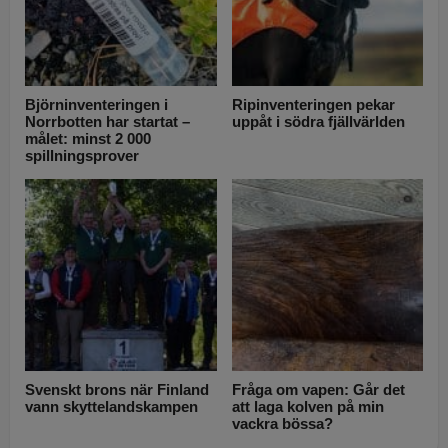
Björninventeringen i
Ripinventeringen pekar
Norrbotten har startat –
uppåt i södra fjällvärlden
målet: minst 2 000
spillningsprover
Svenskt brons när Finland
Fråga om vapen: Går det
vann skyttelandskampen
att laga kolven på min
vackra bössa?