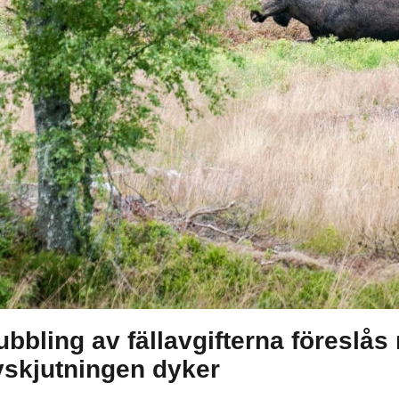
bbling av fällavgifterna föreslås 
vskjutningen dyker