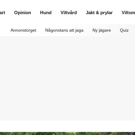
art
Opinion
Hund
Viltvård
Jakt & prylar
Vilts
Annonstorget
Någonstans att jaga
Ny jägare
Quiz