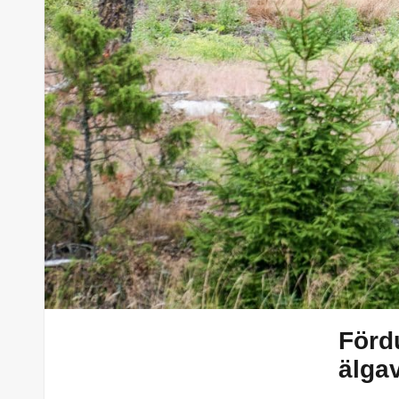
Fördu
älga