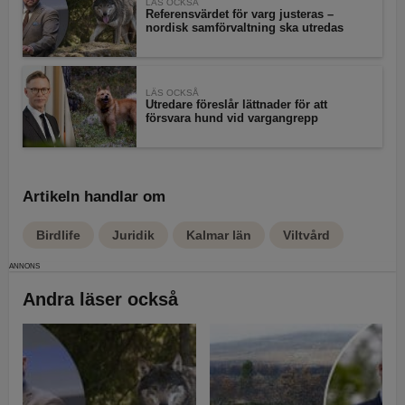
LÄS OCKSÅ
Referensvärdet för varg justeras –
nordisk samförvaltning ska utredas
LÄS OCKSÅ
Utredare föreslår lättnader för att
försvara hund vid vargangrepp
Artikeln handlar om
Birdlife
Juridik
Kalmar län
Viltvård
Andra läser också