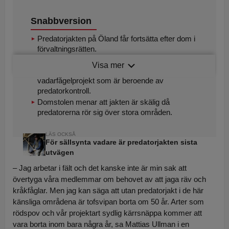
Snabbversion
Predatorjakten på Öland får fortsätta efter dom i
förvaltningsrätten.
Birdlife överklagade beslutet om utökad
Visa mer
skyddsjakt, trots att organisationen själva driver
vadarfågelprojekt som är beroende av
Mattias Ullman är ornitolog och projektledare för projekt
predatorkontroll.
Sydlig Kärrsnäppa. Han menar predatorjakten är livsviktig för
Domstolen menar att jakten är skälig då
predatorerna rör sig över stora områden.
flera arter på ön.
För sällsynta vadare är predatorjakten sista
utvägen
– Jag arbetar i fält och det kanske inte är min sak att
övertyga våra medlemmar om behovet av att jaga räv och
kråkfåglar. Men jag kan säga att utan predatorjakt i de här
känsliga områdena är tofsvipan borta om 50 år. Arter som
rödspov och vår projektart sydlig kärrsnäppa kommer att
vara borta inom bara några år, sa Mattias Ullman i en