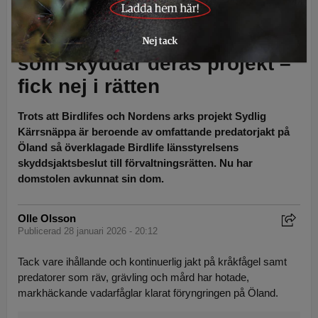
kärrsnäppa & Jan Henricson
Birdlife överklagade jakten
som skyddar deras projekt –
fick nej i rätten
Trots att Birdlifes och Nordens arks projekt Sydlig
Kärrsnäppa är beroende av omfattande predatorjakt på
Öland så överklagade Birdlife länsstyrelsens
skyddsjaktsbeslut till förvaltningsrätten. Nu har
domstolen avkunnat sin dom.
Olle Olsson
Publicerad 28 januari 2026 - 20:12
Tack vare ihållande och kontinuerlig jakt på kråkfågel samt
predatorer som räv, grävling och mård har hotade,
markhäckande vadarfåglar klarat föryngringen på Öland.