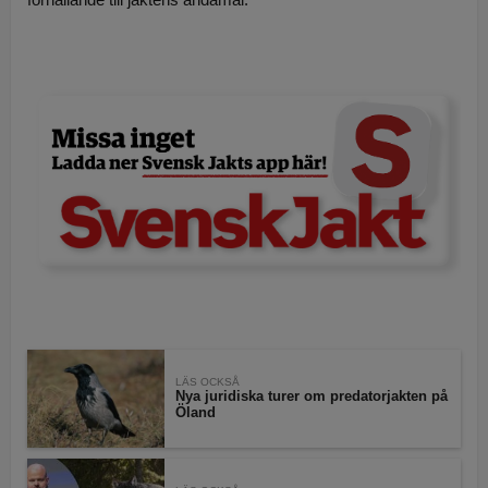
LÄS OCKSÅ
Nya juridiska turer om predatorjakten på
Öland