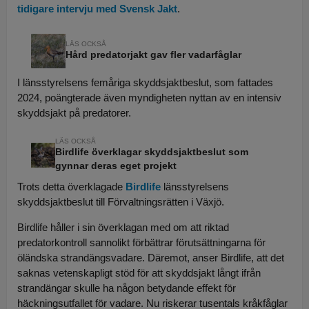
tidigare intervju med Svensk Jakt
.
Hård predatorjakt gav fler vadarfåglar
I länsstyrelsens femåriga skyddsjaktbeslut, som fattades
2024, poängterade även myndigheten nyttan av en intensiv
skyddsjakt på predatorer.
Birdlife överklagar skyddsjaktbeslut som
gynnar deras eget projekt
Trots detta överklagade
Birdlife
länsstyrelsens
skyddsjaktbeslut till Förvaltningsrätten i Växjö.
Birdlife håller i sin överklagan med om att riktad
predatorkontroll sannolikt förbättrar förutsättningarna för
öländska strandängsvadare. Däremot, anser Birdlife, att det
saknas vetenskapligt stöd för att skyddsjakt långt ifrån
strandängar skulle ha någon betydande effekt för
häckningsutfallet för vadare. Nu riskerar tusentals kråkfåglar