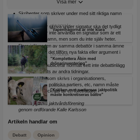
telefonnummer. Detta eftersom redaktionen måste
Visa mer
veta vem du är (kontaktuppgifter publiceras inte).
Skribenter som skriver under med sitt riktiga namn
prioriteras.
Om du önskar skriva under signatur ska det tydligt
LÄS OCKSÅ
”Vapenfrågorna är inte klara”
framgå. Du får inte använda en signatur som är ett
riktigt personnamn, men som du inte själv heter.
Flera införanden av samma debattör i samma ämne
är aktuella om det tillförs nya fakta eller argument i
LÄS OCKSÅ
texten.
”Komplettera Äbin med
drönarinventering”
Svensk Jakt publicerar normalt sett inte debattinlägg
som publicerats av andra tidningar.
Debattartiklar som skrivs i organisationers,
myndigheters, politiska partiers, etc, namn måste
LÄS OCKSÅ
”Kritiken mot partiernas jaktpolitik
också undertecknas av en företrädare.
måste konkretiseras bättre”
Exempel:
Fransbygdens jaktvårdsförening
genom ordförande Kalle Karlsson
Artikeln handlar om
Debatt
Opinion