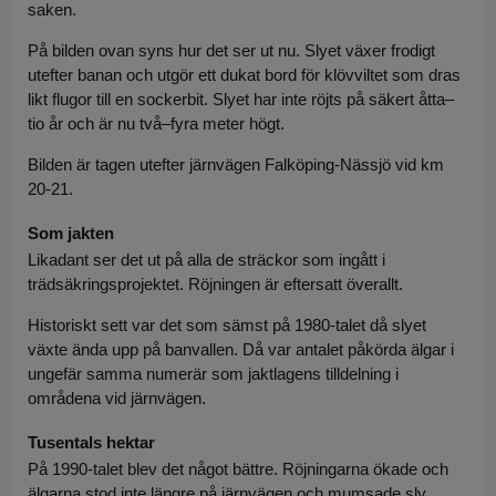
saken.
På bilden ovan syns hur det ser ut nu. Slyet växer frodigt
utefter banan och utgör ett dukat bord för klövviltet som dras
likt flugor till en sockerbit. Slyet har inte röjts på säkert åtta–
tio år och är nu två–fyra meter högt.
Bilden är tagen utefter järnvägen Falköping-Nässjö vid km
20-21.
Som jakten
Likadant ser det ut på alla de sträckor som ingått i
trädsäkringsprojektet. Röjningen är eftersatt överallt.
Historiskt sett var det som sämst på 1980-talet då slyet
växte ända upp på banvallen. Då var antalet påkörda älgar i
ungefär samma numerär som jaktlagens tilldelning i
områdena vid järnvägen.
Tusentals hektar
På 1990-talet blev det något bättre. Röjningarna ökade och
älgarna stod inte längre på järnvägen och mumsade sly.