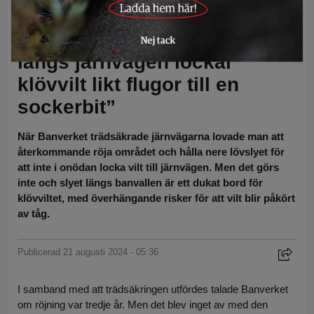
dras likt flugor till en sockerbit, skriver debattören. Foto: Privat
Debatt:
”Utebliven röjning
längs järnvägen lockar
klövvilt likt flugor till en
sockerbit”
När Banverket trädsäkrade järnvägarna lovade man att
återkommande röja området och hålla nere lövslyet för
att inte i onödan locka vilt till järnvägen. Men det görs
inte och slyet längs banvallen är ett dukat bord för
klövviltet, med överhängande risker för att vilt blir påkört
av tåg.
Publicerad 21 augusti 2024 - 05:36
I samband med att trädsäkringen utfördes talade Banverket
om röjning var tredje år. Men det blev inget av med den