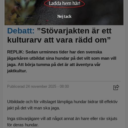
Med stövare jagar man hare och räv, enligt insändarskribenten. Foto:
Lars-Henrik Andersson
Debatt:
”Stövarjakten är ett
kulturarv att vara rädd om”
REPLIK: Sedan urminnes tider har den svenska
jägarkåren utbildat sina hundar på det vilt som man vill
jaga. Att börja tumma på det är att äventyra vår
jaktkultur.
Publicerad 24 november 2025 - 08:00
Utbildade och för viltslaget lämpliga hundar bidrar till effektiv
jakt på det vilt man ska jaga.
Inga stövarjägare vill att något annat än hare eller räv skjuts
för deras hundar.