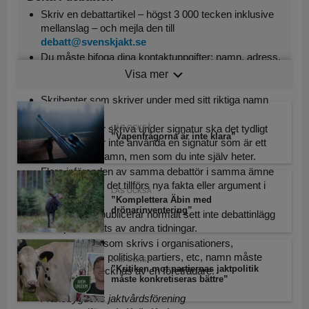
Skriv en debattartikel – högst 3 000 tecken inklusive
mellanslag – och mejla den till
debatt@svenskjakt.se
Du måste bifoga dina kontaktuppgifter: namn, adress,
telefonnummer. Detta eftersom redaktionen måste
Visa mer
veta vem du är (kontaktuppgifter publiceras inte).
Skribenter som skriver under med sitt riktiga namn
prioriteras.
Om du önskar skriva under signatur ska det tydligt
LÄS OCKSÅ
”Vapenfrågorna är inte klara”
framgå. Du får inte använda en signatur som är ett
riktigt personnamn, men som du inte själv heter.
Flera införanden av samma debattör i samma ämne
är aktuella om det tillförs nya fakta eller argument i
LÄS OCKSÅ
texten.
”Komplettera Äbin med
drönarinventering”
Svensk Jakt publicerar normalt sett inte debattinlägg
som publicerats av andra tidningar.
Debattartiklar som skrivs i organisationers,
myndigheters, politiska partiers, etc, namn måste
LÄS OCKSÅ
”Kritiken mot partiernas jaktpolitik
också undertecknas av en företrädare.
måste konkretiseras bättre”
Exempel:
Fransbygdens jaktvårdsförening