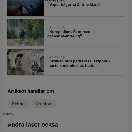
LÄS OCKSÅ
”Vapenfrågorna är inte klara”
LÄS OCKSÅ
”Komplettera Äbin med
drönarinventering”
LÄS OCKSÅ
”Kritiken mot partiernas jaktpolitik
måste konkretiseras bättre”
Artikeln handlar om
Debatt
Opinion
Andra läser också