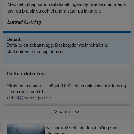
Med det vill jag sammanfatta att ingen styr media utan media
styr så bra själva och vi andra sitter på läktaren.
Luttrad 61-åring
Debatt:
Detta är ett debattinlägg. Det betyder att innehållet är
skribentens egna uppfattning.
Delta i debatten
Skriv en insändare – högst 3 000 tecken inklusive mellanslag
– och mejla den till
debatt@svenskjakt.se
Tänk på att uppge namn och adress, oavsett hur du signerar
Visa mer
insändaren.
Svensk Jakt publicerar normalt sett inte debattinlägg som
publicerats av andra tidningar.