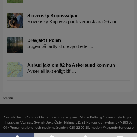
Slovensky Kopovvalpar
Slovensky Kopovvalpar leveransklara 26 aug.…
Drevjakt i Polen
Sugen på fartfylld drevjakt efter…
Anbud jakt om 82 ha Askersund kommun
Avser all jakt enligt bif.…
Svensk Jakt / Chefredaktör och ansvarig utgivare:
Martin Källberg
/ Lämna nyhetstips -
Tipssidan
/ Adress: Svensk Jakt, Öster Malma, 611 91 Nyköping / Telefon: 077-183 03
00 / Prenumerations- och medlemsärenden: 020-22 00 10,
medlem@jagareforbundet.se