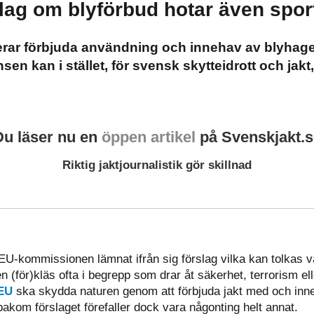
lag om blyförbud hotar även spor
ar förbjuda användning och innehav av blyhagel
 kan i stället, för svensk skytteidrott och jakt, b
Du läser nu en
öppen artikel
på Svenskjakt.s
Riktig jaktjournalistik gör skillnad
har EU-kommissionen lämnat ifrån sig förslag vilka kan tolkas
n (för)kläs ofta i begrepp som drar åt säkerhet, terrorism ell
EU
ska skydda naturen genom att förbjuda jakt med och inne
bakom förslaget förefaller dock vara någonting helt annat.