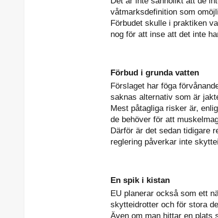
Det är inte sannolikt att de in
våtmarksdefinition som omöjlig
Förbudet skulle i praktiken 
nog för att inse att det inte 
Förbud i grunda vatten
Förslaget har föga förvånande 
saknas alternativ som är jakt
Mest påtagliga risker är, enli
de behöver för att muskelmag
Därför är det sedan tidigare 
reglering påverkar inte skytte
En spik i kistan
EU planerar också som ett näs
skytteidrotter och för stora de
Även om man hittar en plats so