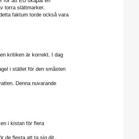
er för att EU skapat en
v torra slättmarker.
detta faktum torde också vara
n kritiken är korrekt. I dag
gel i stället för den småsten
a vatten. Denna nuvarande
ken i kistan för flera
de flesta att ta sig dit.