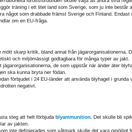
ternationella idrottsförbunden skulle välja att ändra sina regl
gör träning i ett litet land som Sverige, som ju inte består a
vara något som drabbade främst Sverige och Finland. Endast 
handlar om en EU-fråga.
mött skarp kritik, bland annat från jägarorganisationerna. De
etiskt och miljömässigt godtagbara för många typer av jakt.
gt jägarorganisationerna, de som uppstår när änder äter blyha
en ska kunna bryta ner födan.
redan förbjudet i 24 EU-länder att använda blyhagel i grund
idrotten negativt.
ta steg att helt förbjuda
blyammunition
. Det skulle bli spi
lar av jakten.
m inte definierades som våtmark skulle det vara omöjligt för 