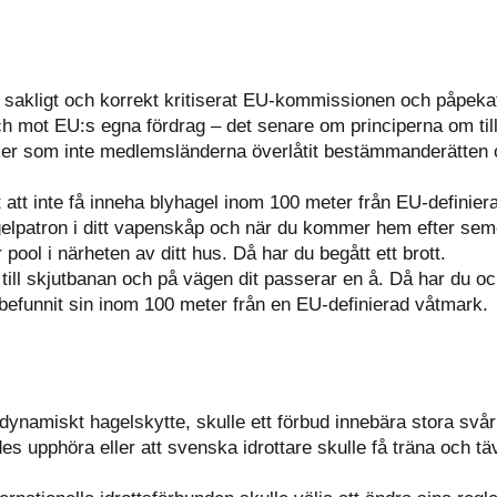
akligt och korrekt kritiserat EU-kommissionen och påpekat 
h mot EU:s egna fördrag – det senare om principerna om till
aker som inte medlemsländerna överlåtit bestämmanderätten
t att inte få inneha blyhagel inom 100 meter från EU-definie
agelpatron i ditt vapenskåp och när du kommer hem efter sem
ool i närheten av ditt hus. Då har du begått ett brott.
 till skjutbanan och på vägen dit passerar en å. Då har du ock
 befunnit sin inom 100 meter från en EU-definierad våtmark.
 dynamiskt hagelskytte, skulle ett förbud innebära stora svår
des upphöra eller att svenska idrottare skulle få träna och tä