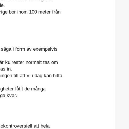
de.
erige bor inom 100 meter från
ll säga i form av exempelvis
där kulrester normalt tas om
as in.
gen till att vi i dag kan hitta
igheter låtit de många
ga kvar.
okontroversiell att hela