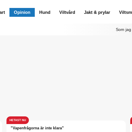
art
Opinion
Hund
Viltvård
Jakt & prylar
Vilts
Som jag 
”Vapenfrågorna är inte klara”