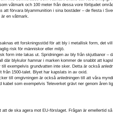
 som våtmark och 100 meter från dessa vore förbjudet områ
as att förvara blyammunition i sina bostäder – de flesta i Sv
är en våtmark.
saknas ett forskningsstöd för att bly i metallisk form, det vi
glig risk för människor eller miljö.
lisk form inte lakas ut. Spridningen av bly från skjutbanor – 
 fall där blykulor hamnar i marken kommer de snabbt att kapsl
 till exempelvis grundvatten inte sker. Detta är också anlednin
lt från 1500-talet. Blyet har kapslats in av oxid.
läcker till omgivningen är också anledningen till att våra mynd
ad kabel som exempelvis Televerket grävt ner genom åren lig
t att de ska agera mot EU-förslaget. Frågan är emellertid så 