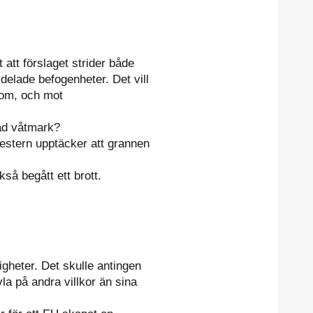
att förslaget strider både
delade befogenheter. Det vill
 om, och mot
rad våtmark?
estern upptäcker att grannen
så begått ett brott.
igheter. Det skulle antingen
vla på andra villkor än sina