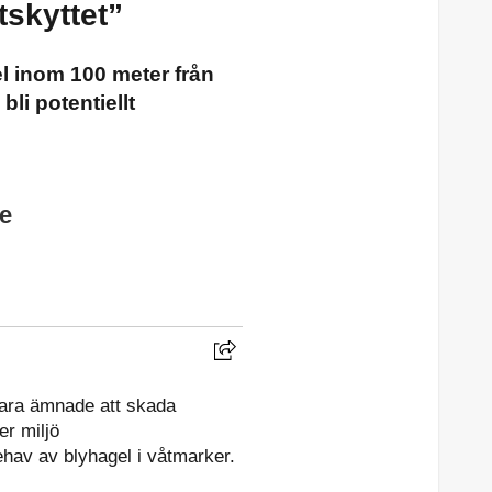
tskyttet”
 inom 100 meter från
li potentiellt
e
 vara ämnade att skada
er miljö
hav av blyhagel i våtmarker.