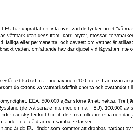
att EU har upprättat en lista över vad de tycker ordet ”våtma
llas våtmark utan dessutom ”kärr, myrar, mossar, torvmarke
, tillfälliga eller permanenta, och oavsett om vattnet är still
er bräckt vatten, omfattande hav där djupet vid lågvatten inte 
föreslår ett förbud mot innehav inom 100 meter från ovan a
ftersom de extensiva våtmarksdefinitionerna och avståndet til
jömyndighet, EEA, 500.000 sjöar större än ett hektar. Tre fjä
Ryssland (de två senare inte medlemmar i EU). 100.000 av sj
der där skytteidrott hör till de stora folksporterna och där 
 landet, i alla åldrar och samhällsklasser.
Finland är de EU-länder som kommer att drabbas hårdast av 