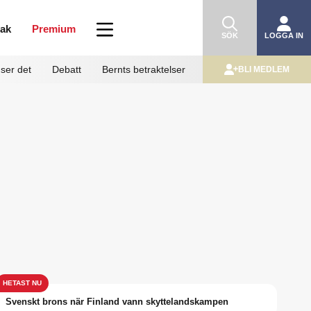
mak
Premium
SÖK
LOGGA IN
ser det
Debatt
Bernts betraktelser
BLI MEDLEM
Svenskt brons när Finland vann skyttelandskampen