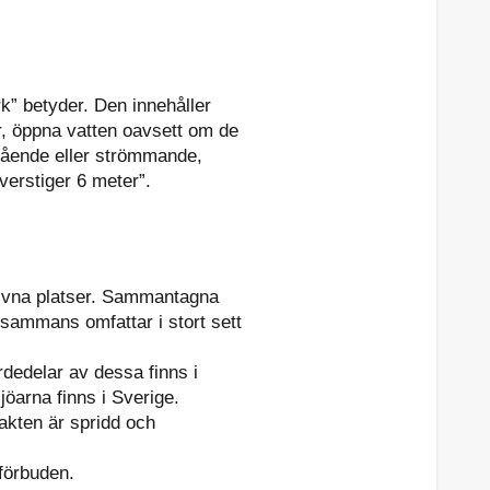
rk” betyder. Den innehåller
r, öppna vatten oavsett om de
astående eller strömmande,
överstiger 6 meter”.
ngivna platser. Sammantagna
lsammans omfattar i stort sett
rdedelar av dessa finns i
öarna finns i Sverige.
jakten är spridd och
förbuden.