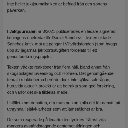
Inte heller jaktjournalistiken är befriad från den sortens
påverkan.
I Jaktjournalen
nr 3/2021 publicerades en ledare signerad
tidningens chefredaktör Daniel Sanchez. I texten riktade
Sanchez kritik mot att pengar i Viltvårdsfonden (som byggs
upp av jägarnas jaktkortsavgifter) fördelats till ett
genusforskningsprojekt.
Texten väckte reaktioner från flera håll, bland annat från
skogsbolagen Sveaskog och Holmen. Det genomgående
temat i reaktionerna berörde dock inte själva sakfrågan,
huruvida aktuellt projekt är att betrakta som god forskning,
och varför det ska tilldelas medel.
I stället kom debatten, om man nu kan kalla det för debatt, att
utmynna i självklarheter som att jämställdhet är bra.
De som reagerade på ledartexten tycktes främst vilja
markera avståndstagande gentemot tidningen och