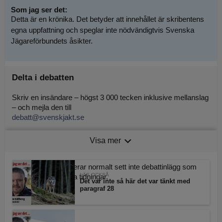
Som jag ser det:
Detta är en krönika. Det betyder att innehållet är skribentens
egna uppfattning och speglar inte nödvändigtvis Svenska
Jägareförbundets åsikter.
Delta i debatten
Skriv en insändare – högst 3 000 tecken inklusive mellanslag
– och mejla den till
debatt@svenskjakt.se
Tänk på att uppge namn och adress, oavsett hur du signerar
Visa mer
insändaren.
Svensk Jakt publicerar normalt sett inte debattinlägg som
LÄS OCKSÅ
publicerats av andra tidningar.
Det var inte så här det var tänkt med
paragraf 28