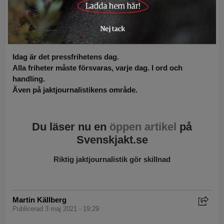
Krönika:
Bemöt åsikterna –
straffa inte den som uttrycker
dem
Idag är det pressfrihetens dag.
Alla friheter måste försvaras, varje dag. I ord och
handling.
Även på jaktjournalistikens område.
Du läser nu en
öppen artikel
på
Svenskjakt.se
Riktig jaktjournalistik gör skillnad
Martin Källberg
Publicerad 3 maj 2021 - 19:29