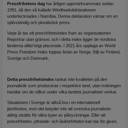
Pressfrihetens dag
har årligen uppmärksammats sedan
1991, då den så kallade Windhoekdeklarationen
undertecknades i Namibia. Denna deklaration värnar om en
självständig och pluralistisk press.
Varje år tas ett pressfrihetsindex fram av organisationen
Reportrar utan gränser, och i detta index ligger de nordiska
länderna alltid högt placerade. I 2021 års upplaga av World
Press Freedom Index toppas listan av Norge, följt av Finland,
Sverige och Danmark.
Detta pressfrihetsindex
rankar inte kvaliteten på den
journalistik som produceras i respektive land, utan mätningen
handlar om de villkor under vilka landets journalister verkar.
Situationen i Sverige är alltså bra i en internationell
jämförelse, men det betyder inte att svenska journalister
aldrig utsätts för olika typer av påtryckningar. Eller att
pressfriheten, yttrande- och åsiktsfriheten kan tas för given.