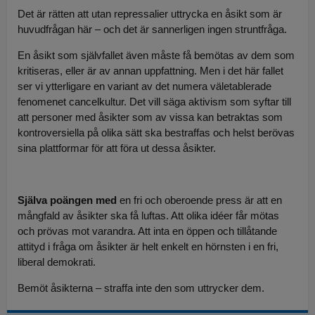
Det är rätten att utan repressalier uttrycka en åsikt som är
huvudfrågan här – och det är sannerligen ingen struntfråga.
En åsikt som självfallet även måste få bemötas av dem som
kritiseras, eller är av annan uppfattning. Men i det här fallet
ser vi ytterligare en variant av det numera väletablerade
fenomenet cancelkultur. Det vill säga aktivism som syftar till
att personer med åsikter som av vissa kan betraktas som
kontroversiella på olika sätt ska bestraffas och helst berövas
sina plattformar för att föra ut dessa åsikter.
Själva poängen med
en fri och oberoende press är att en
mångfald av åsikter ska få luftas. Att olika idéer får mötas
och prövas mot varandra. Att inta en öppen och tillåtande
attityd i fråga om åsikter är helt enkelt en hörnsten i en fri,
liberal demokrati.
Bemöt åsikterna – straffa inte den som uttrycker dem.