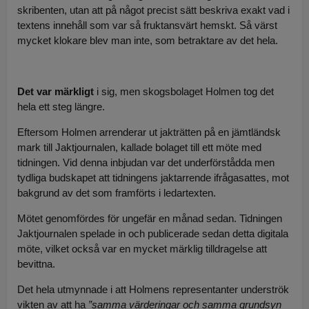
skribenten, utan att på något precist sätt beskriva exakt vad i
textens innehåll som var så fruktansvärt hemskt. Så värst
mycket klokare blev man inte, som betraktare av det hela.
Det var märkligt
i sig, men skogsbolaget Holmen tog det
hela ett steg längre.
Eftersom Holmen arrenderar ut jakträtten på en jämtländsk
mark till Jaktjournalen, kallade bolaget till ett möte med
tidningen. Vid denna inbjudan var det underförstådda men
tydliga budskapet att tidningens jaktarrende ifrågasattes, mot
bakgrund av det som framförts i ledartexten.
Mötet genomfördes för ungefär en månad sedan. Tidningen
Jaktjournalen spelade in och publicerade sedan detta digitala
möte, vilket också var en mycket märklig tilldragelse att
bevittna.
Det hela utmynnade i att Holmens representanter underströk
vikten av att ha
”samma värderingar och samma grundsyn