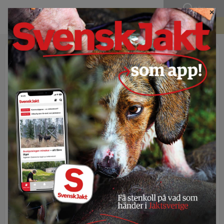
SÖK
×
BLI MEDLEM
Publicerad 20 oktober 2022 - 20:05
Ambitiöst om jaktens