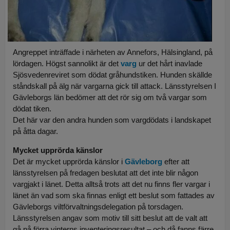
Angreppet inträffade i närheten av Annefors, Hälsingland, på
lördagen. Högst sannolikt är det
varg
ur det hårt inavlade
Sjösvedenreviret som dödat gråhundstiken. Hunden skällde
ståndskall på älg när vargarna gick till attack. Länsstyrelsen I
Gävleborgs län bedömer att det rör sig om två vargar som
dödat tiken.
Det här var den andra hunden som vargdödats i landskapet
på åtta dagar.
Mycket upprörda känslor
Det är mycket upprörda känslor i
Gävleborg
efter att
länsstyrelsen på fredagen beslutat att det inte blir någon
vargjakt i länet. Detta alltså trots att det nu finns fler vargar i
länet än vad som ska finnas enligt ett beslut som fattades av
Gävleborgs viltförvaltningsdelegation på torsdagen.
Länsstyrelsen angav som motiv till sitt beslut att de valt att
gå på förra vinterns inventeringsresultat – och då fanns färre