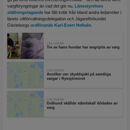
vargföryngringar än vad det gör nu.
Länsstyrelsen
ställningstagande
har fått kritik från bland andra ledamöter i
länets viltförvaltningsdelegation och Jägareförbundet
Gävleborgs
ordförande Karl-Evert Hellsén
.
LÄS OCKSÅ
Tre av hans hundar har angripits av varg
LÄS OCKSÅ
Ansöker om skyddsjakt på samtliga
vargar i Ryssjöreviret
LÄS OCKSÅ
Gråhund skällde ståndskall dödades av
varg