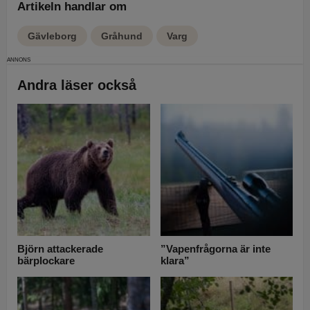
Artikeln handlar om
Gävleborg
Gråhund
Varg
Andra läser också
Björn attackerade
”Vapenfrågorna är inte
bärplockare
klara”