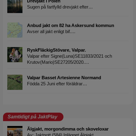
Drevjakt i Polen
Sugen på fartfylld drevjakt efter…
Anbud jakt om 82 ha Askersund kommun
Avser all jakt enligt bif.…
RyskFläckigStövare, Valpar.
Valpar efter Signe(Luna)SE11833/2021 och
Krutov(Mario)SE27205/2020.…
Valpar Basset Artesienne Normand
Födda 25 Juni efter föräldrar…
Samtidigt på JaktPlay
Älgjakt, morgondimma och skoveloxar
Av: Jaktpott (584) Inlägget Älgjakt,…