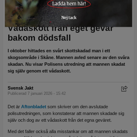
Polisutredningen slår fast att mannen dog av ett vådaskott från det egna
geväret. Foto: Kristoffer Pettersson
Vådaskott från eget gevär
bakom dödsfall
I oktober hittades en svårt skottskadad man i ett
skogsområde i Skåne. Mannen avled senare av den svåra
skadan. Nu visar Polisens utredning att mannen skadat
sig själv genom ett vådaskott.
Svensk Jakt
Publicerad 7 januari 2026 - 15:42
Det är
Aftonbladet
som skriver om den avslutade
polisutredningen, som konstaterar att mannen skadade sig
själv och dog av ett vådaskott från det egna geväret.
Med det faller också alla misstankar om att mannen skadats