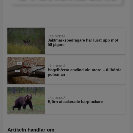
LÄS OCKSÅ
Jaktmarksbedragare har lurat upp mot
50 jägare
LÄS OCKSÅ
Hagelbössa använd vid mord – tillhörde
polisman
LÄS OCKSÅ
Björn attackerade bärplockare
Artikeln handlar om