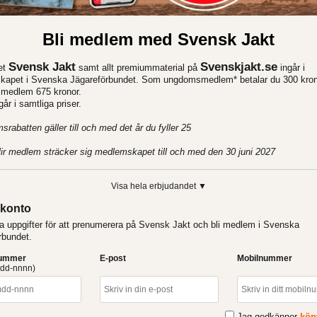
Bli medlem med Svensk Jakt
Svensk Jakt
Svenskjakt.se
et
samt allt premiummaterial på
ingår i
apet i Svenska Jägareförbundet. Som ungdomsmedlem* betalar du 300 kron
e medlem 675 kronor.
r i samtliga priser.
rabatten gäller till och med det år du fyller 25
ir medlem sträcker sig medlemskapet till och med den 30 juni 2027
Visa hela erbjudandet ▼
konto
a uppgifter för att prenumerera på Svensk Jakt och bli medlem i Svenska
rbundet.
nummer
E-post
Mobilnummer
dd-nnnn)
Jag godkänner
köp