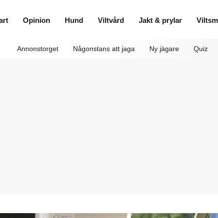
art
Opinion
Hund
Viltvård
Jakt & prylar
Vilts
Annonstorget
Någonstans att jaga
Ny jägare
Quiz