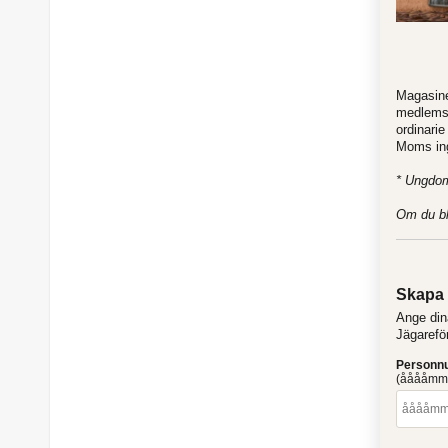
Magasin
medlemsk
ordinari
Moms ingå
* Ungdoms
Om du bl
Skapa 
Ange din
Jägarefö
Person
(ååååmm