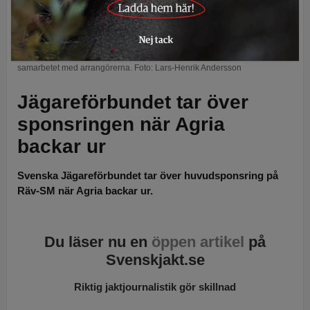
Jägareförbundet
stöttar
Räv-SM
på Gotland när
Agria
drog sig ur
samarbetet med arrangörerna. Foto: Lars-Henrik Andersson
Jägareförbundet tar över
sponsringen när Agria
backar ur
Svenska Jägareförbundet tar över huvudsponsring på
Räv-SM när Agria backar ur.
Du läser nu en
öppen artikel
på
Svenskjakt.se
Riktig jaktjournalistik gör skillnad