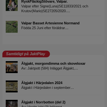
RyskFläckigStövare, Valpar.
Valpar efter Signe(Luna)SE11833/2021 och
Krutov(Mario)SE27205/2020.…
Valpar Basset Artesienne Normand
Födda 25 Juni efter föräldrar…
Samtidigt på JaktPlay
Älgjakt, morgondimma och skoveloxar
Av: Jaktpott (584) Inlägget Älgjakt,…
Älgjakt i Härjedalen 2024
Älgjakt i Härjedalen i september…
Älgjakt i Norrbotten (del 2)
Av: Vestin jakt (3) Inlägget …