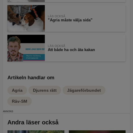
LÄS OCKSÅ
”Agria måste välja sida”
LÄS OCKSÅ
Att både ha och äta kakan
Artikeln handlar om
Agria
Djurens rätt
Jägareförbundet
Räv-SM
Andra läser också