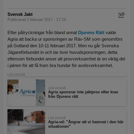
Svensk Jakt
Publicerad 3 februari 2017 - 17:24
Efter påtryckningar från bland annat
Djurens Rätt
valde
Agria att backa ur sponsringen av Räv-SM som genomförs
på Gotland den 10-11 februari 2017. Men nu går Svenska
Jägareförbundet in och tar över huvudsponsringen, detta
eftersom förbundet anser att provverksamhet är en viktig del
i jakten för att få fram bra hundar för avelsverksamhet.
LÄS OCKSÅ
LÄS OCKSÅ
Agria sponsrar inte jaktprov efter krav
från Djurens rätt
LÄS OCKSÅ
Agria-vd: ”Ångrar att vi hamnat i den här
situationen”