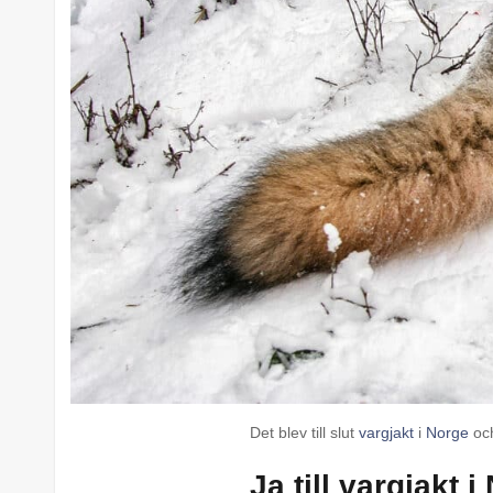
Det blev till slut
vargjakt
i
Norge
och
Ja till vargjakt 