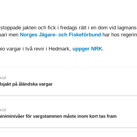
toppade jakten och fick i fredags rätt i en dom vid lagmans
ruari men
Norges Jägare- och Fiskeförbund
har hos regerin
nio vargar i två revir i Hedmark,
uppger NRK
.
KSÅ
sjakt på åländska vargar
KSÅ
iniminivåer för vargstammen måste inom kort tas fram