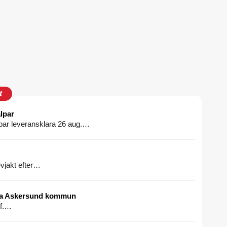
t
lpar
ar leveransklara 26 aug.…
evjakt efter…
ha Askersund kommun
if.…