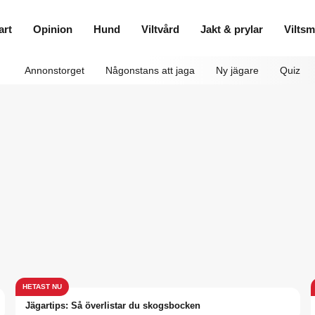
art
Opinion
Hund
Viltvård
Jakt & prylar
Vilts
Annonstorget
Någonstans att jaga
Ny jägare
Quiz
Jägartips: Så överlistar du skogsbocken