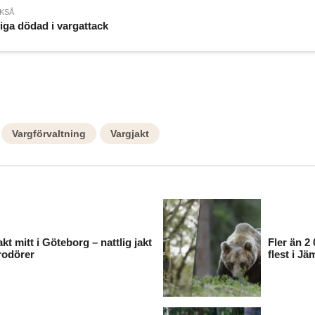
KSÅ
iga dödad i vargattack
Vargförvaltning
Vargjakt
akt mitt i Göteborg – nattlig jakt
Fler än 2 
rodörer
flest i Jä