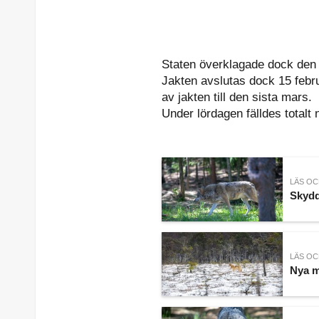
Staten överklagade dock den s
Jakten avslutas dock 15 feb
av jakten till den sista mars.
Under lördagen fälldes totalt 
LÄS OC
Skydd
LÄS OC
Nya m