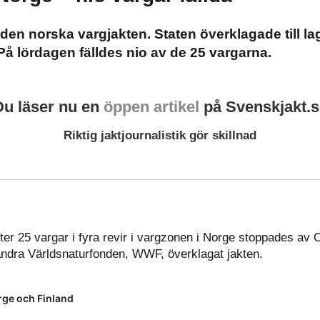
 den norska vargjakten. Staten överklagade till l
 På lördagen fälldes nio av de 25 vargarna.
Du läser nu en
öppen artikel
på Svenskjakt.s
Riktig jaktjournalistik gör skillnad
er 25 vargar i fyra revir i vargzonen i Norge stoppades av Os
d andra Världsnaturfonden, WWF, överklagat jakten.