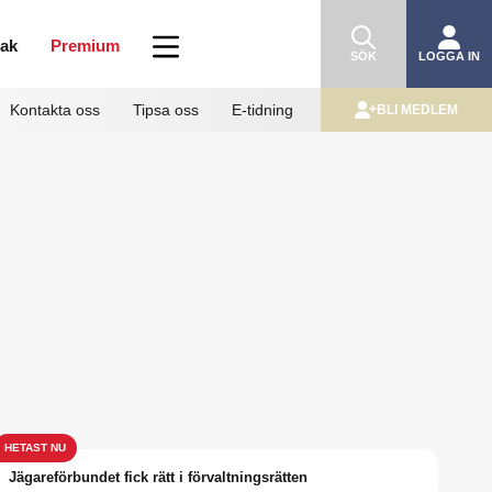
mak
Premium
SÖK
LOGGA IN
Kontakta oss
Tipsa oss
E-tidning
BLI MEDLEM
Jägareförbundet fick rätt i förvaltningsrätten