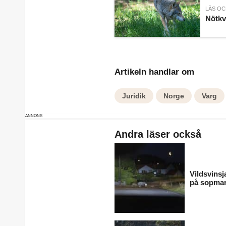
LÄS OC
Nötkv
Artikeln handlar om
Juridik
Norge
Varg
Andra läser också
Vildsvinsj
på sopma