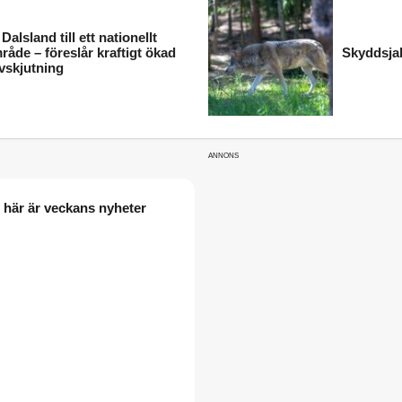
 Dalsland till ett nationellt
åde – föreslår kraftigt ökad
Skyddsjak
vskjutning
– här är veckans nyheter