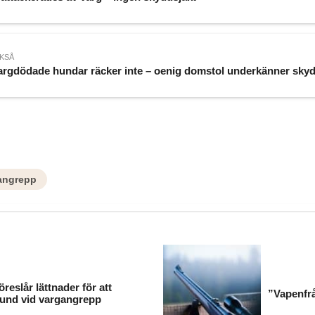
KSÅ
argdödade hundar räcker inte – oenig domstol underkänner skyd
angrepp
öreslår lättnader för att
”Vapenfrå
hund vid vargangrepp