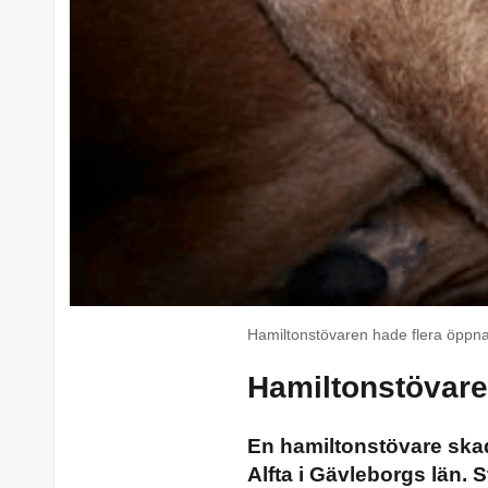
Hamiltonstövaren hade flera öppna
Hamiltonstövare
En hamiltonstövare ska
Alfta i Gävleborgs län. 