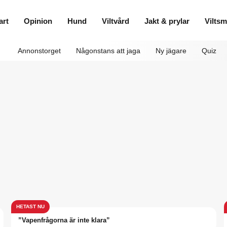
art
Opinion
Hund
Viltvård
Jakt & prylar
Vilts
Annonstorget
Någonstans att jaga
Ny jägare
Quiz
”Vapenfrågorna är inte klara”