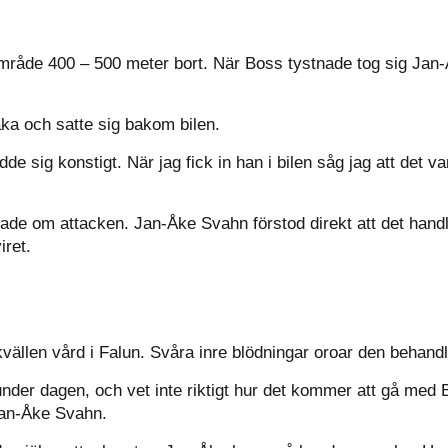
område 400 – 500 meter bort. När Boss tystnade tog sig Jan-Åk
ka och satte sig bakom bilen.
 sig konstigt. När jag fick in han i bilen såg jag att det va
nade om attacken. Jan-Åke Svahn förstod direkt att det han
iret.
vällen vård i Falun. Svåra inre blödningar oroar den behand
nder dagen, och vet inte riktigt hur det kommer att gå med
 Jan-Åke Svahn.