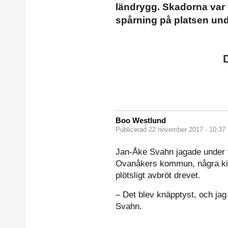
ländrygg. Skadorna var 
spårning på platsen und
Boo Westlund
Publicerad 22 november 2017 - 10:37
Jan-Åke Svahn jagade under 
Ovanåkers kommun, några kilo
plötsligt avbröt drevet.
– Det blev knäpptyst, och jag 
Svahn.