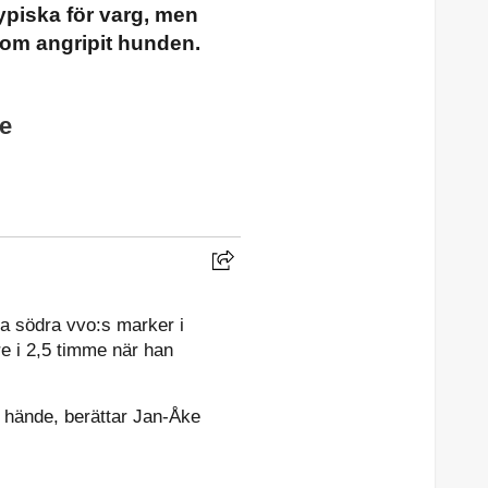
ypiska för varg, men
som angripit hunden.
e
a södra vvo:s marker i
e i 2,5 timme när han
om hände, berättar Jan-Åke