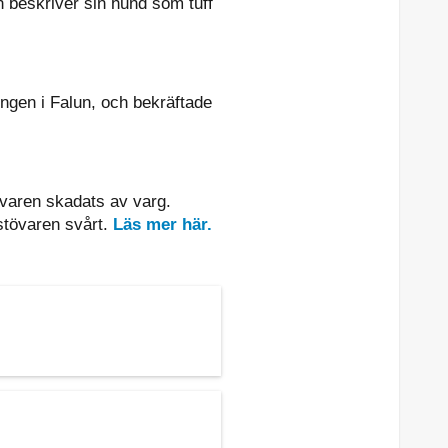
 beskriver sin hund som tuff
ingen i Falun, och bekräftade
tövaren skadats av varg.
stövaren svårt.
Läs mer här.