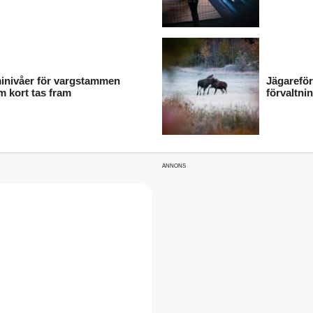
inivåer för vargstammen
Jägareförb
m kort tas fram
förvaltni