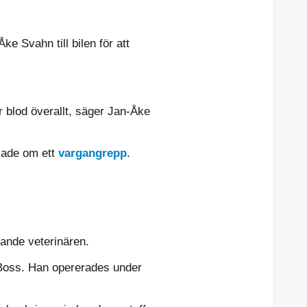
e Svahn till bilen för att
r blod överallt, säger Jan-Åke
dlade om ett
vargangrepp
.
lande veterinären.
 Boss. Han opererades under