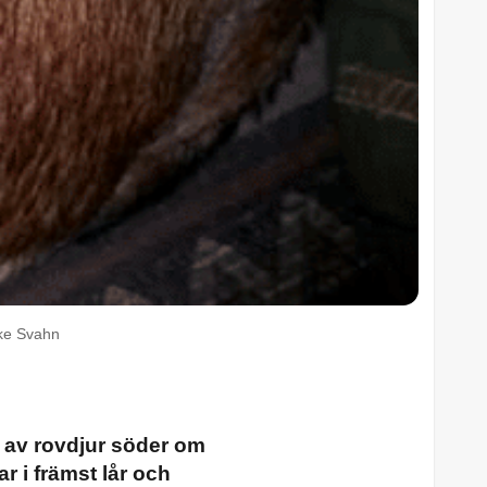
Åke Svahn
 av rovdjur söder om
r i främst lår och