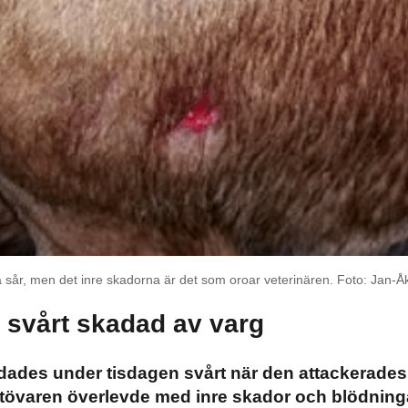
 sår, men det inre skadorna är det som oroar veterinären. Foto: Jan-
 svårt skadad av varg
dades under tisdagen svårt när den attackerades
Stövaren överlevde med inre skador och blödninga