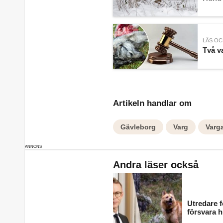
LÄS OC
Två v
Artikeln handlar om
Gävleborg
Varg
Varg
Andra läser också
Utredare f
försvara 