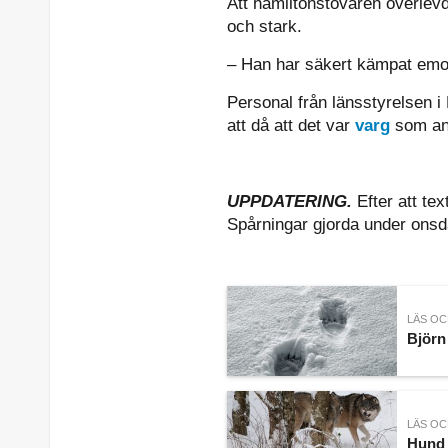
Att hamiltonstövaren överlev
och stark.
– Han har säkert kämpat emot
Personal från länsstyrelsen i
att då att det var
varg
som ang
UPPDATERING.
Efter att tex
Spårningar gjorda under onsda
LÄS OC
Björn
LÄS OC
Hund 