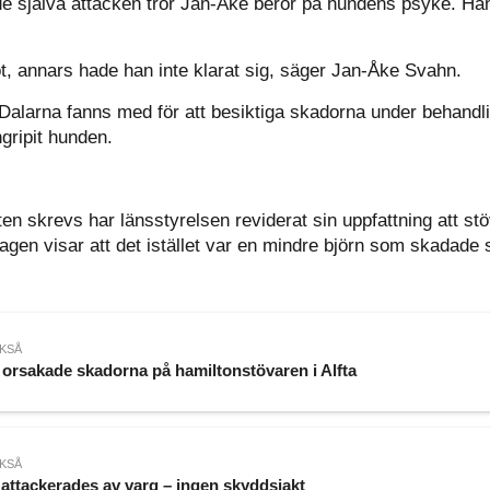
de själva attacken tror Jan-Åke beror på hundens psyke. Han
, annars hade han inte klarat sig, säger Jan-Åke Svahn.
 Dalarna fanns med för att besiktiga skadorna under behandl
ripit hunden.
ten skrevs har länsstyrelsen reviderat sin uppfattning att s
gen visar att det istället var en mindre björn som skadade 
KSÅ
 orsakade skadorna på hamiltonstövaren i Alfta
KSÅ
attackerades av varg – ingen skyddsjakt