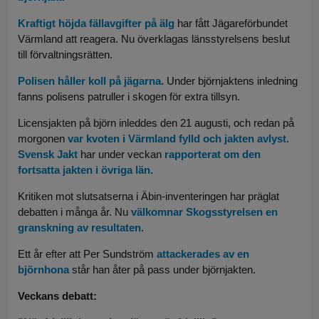
Kraftigt höjda fällavgifter på älg
har fått Jägareförbundet
Värmland att reagera. Nu överklagas länsstyrelsens beslut
till förvaltningsrätten.
Polisen håller koll på jägarna.
Under björnjaktens inledning
fanns polisens patruller i skogen för extra tillsyn.
Licensjakten på björn inleddes den 21 augusti, och redan på
morgonen
var kvoten i Värmland fylld och jakten avlyst.
Svensk Jakt
har under veckan
rapporterat om den
fortsatta jakten i övriga län.
Kritiken mot slutsatserna i Äbin-inventeringen har präglat
debatten i många år. Nu
välkomnar Skogsstyrelsen en
granskning av resultaten
.
Ett år efter att Per Sundström
attackerades av en
björnhona
står han åter på pass under björnjakten.
Veckans debatt: