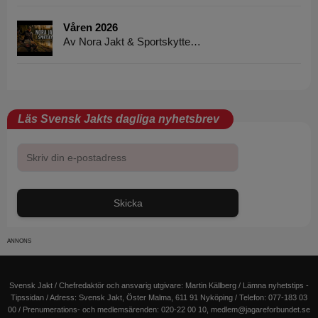
Våren 2026
Av Nora Jakt & Sportskytte…
Läs Svensk Jakts dagliga nyhetsbrev
Skicka
Svensk Jakt / Chefredaktör och ansvarig utgivare:
Martin Källberg
/ Lämna nyhetstips -
Tipssidan
/ Adress: Svensk Jakt, Öster Malma, 611 91 Nyköping / Telefon: 077-183 03
00 / Prenumerations- och medlemsärenden: 020-22 00 10,
medlem@jagareforbundet.se