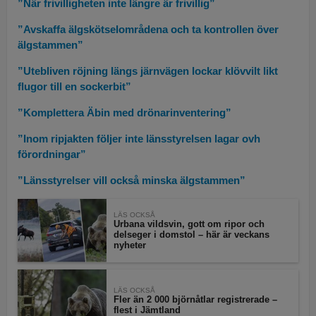
”När frivilligheten inte längre är frivillig”
”Avskaffa älgskötselområdena och ta kontrollen över
älgstammen”
”Utebliven röjning längs järnvägen lockar klövvilt likt
flugor till en sockerbit”
”Komplettera Äbin med drönarinventering”
”Inom ripjakten följer inte länsstyrelsen lagar ovh
förordningar”
”Länsstyrelser vill också minska älgstammen”
LÄS OCKSÅ
Urbana vildsvin, gott om ripor och
delseger i domstol – här är veckans
nyheter
LÄS OCKSÅ
Fler än 2 000 björnåtlar registrerade –
flest i Jämtland