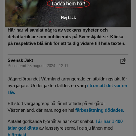
Björnjakt, poliser och varg –
här är veckans nyheter
Här har vi samlat några av veckans nyheter och
debattartiklar som publicerats på Svenskjakt.se. Klicka
på respektive blålänk för att ta dig vidare till hela texten.
Svensk Jakt
Publicerad 25 augusti 2024 - 12:11
Jägareförbundet Värmland arrangerade en utbildningsjakt för
nya jägare. Under jakten fälldes en varg
i tron att det var en
räv.
Ett stort vargangrepp på får inträffade på en gård i
Västmanland, där nära nog en hel
fårbesättning dödades.
Antalet godkända björnåtlar har ökat snabbt.
I år har 1 400
åtlar godkänts
av länsstyrelserna i de sju länen med
björnjakt
.