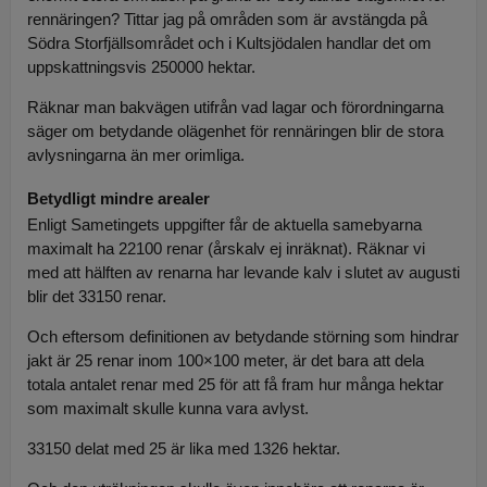
rennäringen? Tittar jag på områden som är avstängda på
Södra Storfjällsområdet och i Kultsjödalen handlar det om
uppskattningsvis 250000 hektar.
Räknar man bakvägen utifrån vad lagar och förordningarna
säger om betydande olägenhet för rennäringen blir de stora
avlysningarna än mer orimliga.
Betydligt mindre arealer
Enligt Sametingets uppgifter får de aktuella samebyarna
maximalt ha 22100 renar (årskalv ej inräknat). Räknar vi
med att hälften av renarna har levande kalv i slutet av augusti
blir det 33150 renar.
Och eftersom definitionen av betydande störning som hindrar
jakt är 25 renar inom 100×100 meter, är det bara att dela
totala antalet renar med 25 för att få fram hur många hektar
som maximalt skulle kunna vara avlyst.
33150 delat med 25 är lika med 1326 hektar.