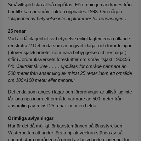
Småviltsjakt ska alltså upplåtas. Förordningen ändrades från
bör till ska när småviltjakten öppnades 1993. Om någon
”
olägenhet av betydelse inte uppkommer för rennäringen”.
25 renar
Vad är då olägenhet av betydelse enligt lagtexterna gällande
renskötsel? Det enda som är angivet i lagar och förordningar
(utöver självklarheter som nära bebyggelse och renhagar)
står i Jordbruksverkets föreskrifter om småviltsjakt 1993:95
§4:
”Jakträtt får inte … … upplåtas för område närmare än
500 meter från ansamling av minst 25 renar inom ett område
om 100×100 meter eller mindre.”
Det enda som anges i lagar och förordningar är alltså jag inte
får jaga ripa inom ett område närmare än 500 meter från
ansamling av minst 25 renar inom en hektar.
Orimliga avlysningar
Hur är det då möjligt för tjänstemännen på länsstyrelsen i
Västerbotten att under första ripjaktveckan stänga av så
enormt stora områden på grund av betydande olägenhet för