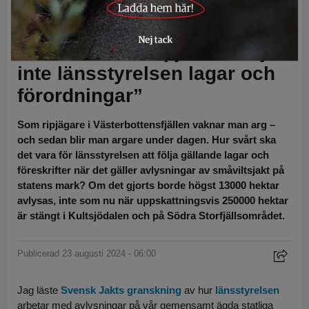
samebyarna kräver ska avlysas från ripjakt, skriver debattören. Foto: Per
Jonsson, Lars-Henrik Andersson
Debatt:
”Inom ripjakten följer
inte länsstyrelsen lagar och
förordningar”
Som ripjägare i Västerbottensfjällen vaknar man arg –
och sedan blir man argare under dagen. Hur svårt ska
det vara för länsstyrelsen att följa gällande lagar och
föreskrifter när det gäller avlysningar av småviltsjakt på
statens mark? Om det gjorts borde högst 13000 hektar
avlysas, inte som nu när uppskattningsvis 250000 hektar
är stängt i Kultsjödalen och på Södra Storfjällsområdet.
Publicerad 23 augusti 2024 - 06:00
Jag läste
Svensk Jakts granskning
av hur
länsstyrelsen
arbetar med avlysningar på vår gemensamt ägda statliga