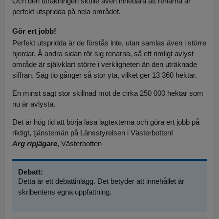
Och den uträkningen skulle även innebära att renarna är
perfekt utspridda på hela området.
Gör ert jobb!
Perfekt utspridda är de förstås inte, utan samlas även i större
hjordar. Å andra sidan rör sig renarna, så ett rimligt avlyst
område är självklart större i verkligheten än den uträknade
siffran. Säg tio gånger så stor yta, vilket ger 13 360 hektar.
En minst sagt stor skillnad mot de cirka 250 000 hektar som
nu är avlysta.
Det är hög tid att börja läsa lagtexterna och göra ert jobb på
riktigt, tjänstemän på Länsstyrelsen i Västerbotten!
Arg ripjägare
, Västerbotten
Debatt:
Detta är ett debattinlägg. Det betyder att innehållet är
skribentens egna uppfattning.