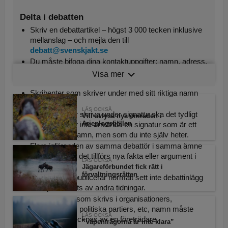
Delta i debatten
Skriv en debattartikel – högst 3 000 tecken inklusive
mellanslag – och mejla den till
debatt@svenskjakt.se
Du måste bifoga dina kontaktuppgifter: namn, adress,
telefonnummer. Detta eftersom redaktionen måste
Visa mer
veta vem du är (kontaktuppgifter publiceras inte).
Skribenter som skriver under med sitt riktiga namn
prioriteras.
LÄS OCKSÅ
Om du önskar skriva under signatur ska det tydligt
Vill avlysa nya områden i
Arjeplogsfjällen
framgå. Du får inte använda en signatur som är ett
riktigt personnamn, men som du inte själv heter.
Flera införanden av samma debattör i samma ämne
är aktuella om det tillförs nya fakta eller argument i
LÄS OCKSÅ
texten.
Jägareförbundet fick rätt i
förvaltningsrätten
Svensk Jakt publicerar normalt sett inte debattinlägg
som publicerats av andra tidningar.
Debattartiklar som skrivs i organisationers,
myndigheters, politiska partiers, etc, namn måste
LÄS OCKSÅ
också undertecknas av en företrädare.
”Vapenfrågorna är inte klara”