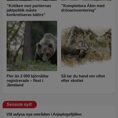
”Kritiken mot partiernas
”Komplettera Äbin med
jaktpolitik måste
drönarinventering”
konkretiseras bättre”
Fler än 2 000 björnåtlar
Så tar du hand om viltet
registrerade – flest i
efter skottet
Jämtland
Senaste nytt
Vill avlysa nya områden i Arjeplogsfjällen