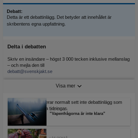
Debatt:
Detta är ett debattinlägg. Det betyder att innehållet är
skribentens egna uppfattning.
Delta i debatten
Skriv en insändare – högst 3 000 tecken inklusive mellanslag
– och mejla den till
debatt@svenskjakt.se
Tänk på att uppge namn och adress, oavsett hur du signerar
Visa mer
insändaren.
Svensk Jakt publicerar normalt sett inte debattinlägg som
publicerats av andra tidningar.
LÄS OCKSÅ
”Vapenfrågorna är inte klara”
LÄS OCKSÅ