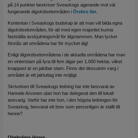
på 14 punkter beskriver Sveaskogs agerande mot väl
fungerande älgskötselområden i
Örebro län
.
Kontentan i Sveaskogs budskap är att man vill bilda egna
älgskötselområden, för att med egen majoritet kunna
fastställa avskjutningsmål för älgstammen. Man tycker
förstås att områdena har för mycket älg!
Enligt älgskötselområdena i de aktuella områdena har man
en vinterstam på fyra till fem älgar per 1.000 hektar, vilket
knappast är en jaktbar stam. Finns det dessutom varg i
området är ett jaktuttag inte möjligt.
Skrivelsen till Sveaskogs ledning har inte besvarat av
Hannele Arvonen utan hon har delegerat den till lokalt
ansvarig. Varför har inte hon, i den högsta ledningen för
Sveaskog, besvarat ett brev som personligen är ställt till
henne?
Obekväma jägare