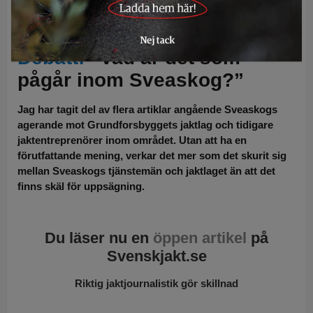
Sveaskog
har på ett radikalt och negativt sätt förändrat sin jaktpolicy,
anser artikelförfattaren. Foto: Lars-Henrik Andersson
Debatt:
”Vad är det som
pågår inom Sveaskog?”
Jag har tagit del av flera artiklar angående Sveaskogs
agerande mot Grundforsbyggets jaktlag och tidigare
jaktentreprenörer inom området. Utan att ha en
förutfattande mening, verkar det mer som det skurit sig
mellan Sveaskogs tjänstemän och jaktlaget än att det
finns skäl för uppsägning.
Du läser nu en
öppen artikel
på
Svenskjakt.se
Riktig jaktjournalistik gör skillnad