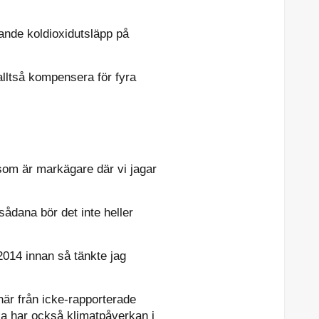
ande koldioxidutsläpp på
 alltså kompensera för fyra
 som är markägare där vi jagar
sådana bör det inte heller
 2014 innan så tänkte jag
här från icke-rapporterade
cka har också klimatpåverkan i