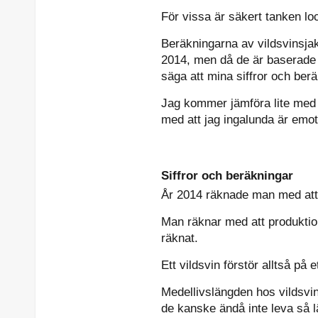
För vissa är säkert tanken l
Beräkningarna av vildsvinsjakt
2014, men då de är baserade på
säga att mina siffror och beräk
Jag kommer jämföra lite med p
med att jag ingalunda är emot
Siffror och beräkningar
År 2014 räknade man med att
Man räknar med att produktion
räknat.
Ett vildsvin förstör alltså på
Medellivslängden hos vildsvin
de kanske ändå inte leva så lä