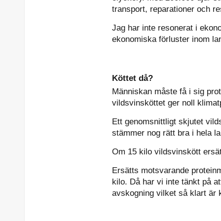
transport, reparationer och re
Jag har inte resonerat i eko
ekonomiska förluster inom lan
Köttet då?
Människan måste få i sig prote
vildsvinsköttet ger noll klima
Ett genomsnittligt skjutet vi
stämmer nog rätt bra i hela lan
Om 15 kilo vildsvinskött ersät
Ersätts motsvarande proteinmä
kilo. Då har vi inte tänkt på 
avskogning vilket så klart är k