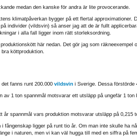
ockande medan den kanske för andra är lite provocerande.
ens klimatpåverkan bygger på ett flertal approximationer. De
 individer (vildsvin) så anser jag att de är fullt applicerba
ningar i alla fall ligger inom rätt storleksordning.
roduktionskött här nedan. Det gör jag som räkneexempel och 
 bra köttproduktion.
 det fanns runt 200.000
vildsvin
i Sverige. Dessa förstörde
 av 1 ton spannmål motsvarar ett utsläpp på ungefär 1 ton ko
 ett år spannmål vars produktion motsvarar utsläpp på 0,215 t
 i fångenskap ligger på runt tio år. Om man inte skulle ha nå
nge i naturen, men vi kan väl hugga till med en siffra på fem