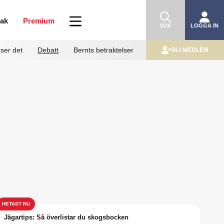
mak
Premium
SÖK
LOGGA IN
ser det
Debatt
Bernts betraktelser
BLI MEDLEM
Jägartips: Så överlistar du skogsbocken