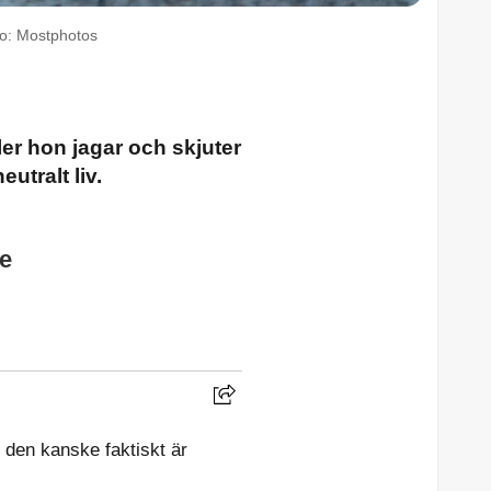
oto: Mostphotos
ler hon jagar och skjuter
utralt liv.
e
 den kanske faktiskt är