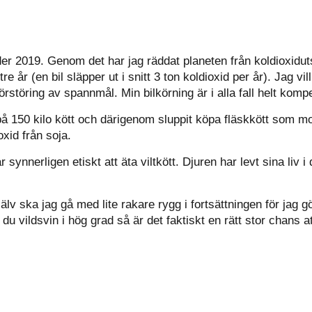
under 2019. Genom det har jag räddat planeten från koldioxid
tre år (en bil släpper ut i snitt 3 ton koldioxid per år). Jag vi
örstöring av spannmål. Min bilkörning är i alla fall helt ko
å 150 kilo kött och därigenom sluppit köpa fläskkött som mo
oxid från soja.
synnerligen etiskt att äta viltkött. Djuren har levt sina liv i 
älv ska jag gå med lite rakare rygg i fortsättningen för jag 
 du vildsvin i hög grad så är det faktiskt en rätt stor chans at