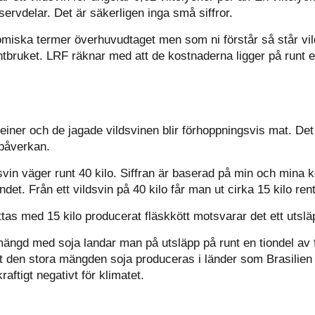
servdelar. Det är säkerligen inga små siffror.
nomiska termer överhuvudtaget men som ni förstår så står v
tbruket. LRF räknar med att de kostnaderna ligger på runt en
iner och de jagade vildsvinen blir förhoppningsvis mat. Det 
tpåverkan.
ldsvin väger runt 40 kilo. Siffran är baserad på min och mina
det. Från ett vildsvin på 40 kilo får man ut cirka 15 kilo rent
tas med 15 kilo producerat fläskkött motsvarar det ett utsläp
ngd med soja landar man på utsläpp på runt en tiondel av fl
att den stora mängden soja produceras i länder som Brasilien d
raftigt negativt för klimatet.