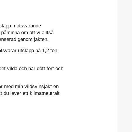
utsläpp motsvarande
ll påminna om att vi alltså
mpenserad genom jakten.
tsvarar utsläpp på 1,2 ton
det vilda och har dött fort och
gör med min vildsvinsjakt en
t du lever ett klimatneutralt