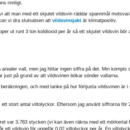
ns rimligt.
i att man med ett skjutet vildsvin räddar spannmål motsvar
kan vi dra slutsatsen att
vildsvinsjakt
är klimatpositiv.
per ut runt 3 ton koldioxid per år så ett skjutet vildsvin bör
 arealer vall, men jag hittar ingen siffra på det. Min kompis
r just på grund av att vildsvinen bökar sönder vallarna.
i beräkningen, och med tanke på hur förtjusta vildsvinen är i 
ett stort antal viltolyckor. Eftersom jag använt siffrorna för
året var 3.783 stycken (vi kan även räkna med ett mörkertal 
r ett vildsvin för ungefär 0,02 viltolyckor per år. En viltoly