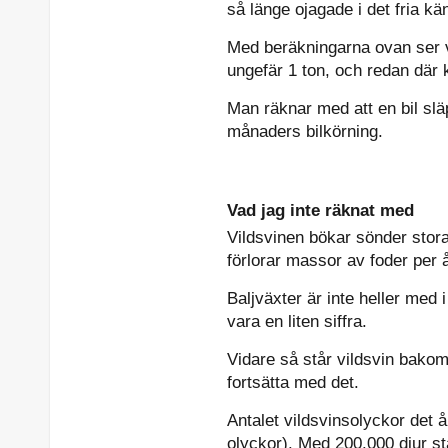
så länge ojagade i det fria kän
Med beräkningarna ovan ser v
ungefär 1 ton, och redan där 
Man räknar med att en bil släp
månaders bilkörning.
Vad jag inte räknat med
Vildsvinen bökar sönder stora
förlorar massor av foder per å
Baljväxter är inte heller med 
vara en liten siffra.
Vidare så står vildsvin bakom 
fortsätta med det.
Antalet vildsvinsolyckor det 
olyckor). Med 200.000 djur stå