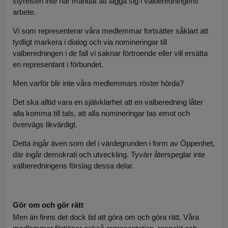
styrelsen inte har mandat att lägga sig i valberedningens
arbete.
Vi som representerar våra medlemmar fortsätter såklart att
tydligt markera i dialog och via nomineringar till
valberedningen i de fall vi saknar förtroende eller vill ersätta
en representant i förbundet.
Men varför blir inte våra medlemmars röster hörda?
Det ska alltid vara en självklarhet att en valberedning låter
alla komma till tals, att alla nomineringar tas emot och
övervägs likvärdigt.
Detta ingår även som del i värdegrunden i form av Öppenhet,
där ingår demokrati och utveckling. Tyvärr återspeglar inte
valberedningens förslag dessa delar.
Gör om och gör rätt
Men än finns det dock tid att göra om och göra rätt. Våra