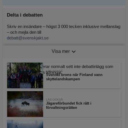
Delta i debatten
Skriv en insändare – högst 3 000 tecken inklusive mellanslag
– och mejla den till
debatt@svenskjakt.se
Tänk på att uppge namn och adress, oavsett hur du signerar
Visa mer
insändaren.
Svensk Jakt publicerar normalt sett inte debattinlägg som
LÄS OCKSÅ
publicerats av andra tidningar.
Svenskt brons när Finland vann
skyttelandskampen
LÄS OCKSÅ
Jägareförbundet fick rätt i
förvaltningsrätten