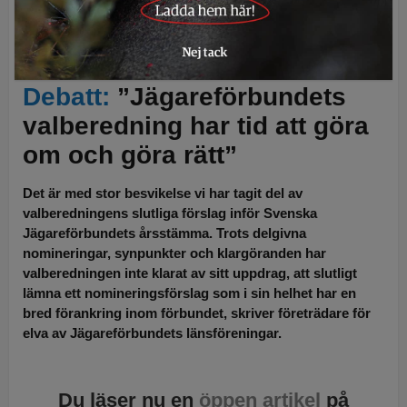
Företrädare för elva av Svenska Jägareförbundets länsföreningar
uppmanar valberedningen att göra om och göra rätt inför
förbundsstämman som hålls till helgen i Kalmar. Foto: Martin Källberg
Debatt:
”Jägareförbundets
valberedning har tid att göra
om och göra rätt”
Det är med stor besvikelse vi har tagit del av
valberedningens slutliga förslag inför Svenska
Jägareförbundets årsstämma. Trots delgivna
nomineringar, synpunkter och klargöranden har
valberedningen inte klarat av sitt uppdrag, att slutligt
lämna ett nomineringsförslag som i sin helhet har en
bred förankring inom förbundet, skriver företrädare för
elva av Jägareförbundets länsföreningar.
Du läser nu en
öppen artikel
på