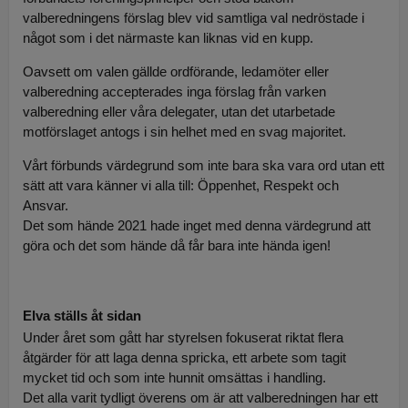
valberedningens förslag blev vid samtliga val nedröstade i
något som i det närmaste kan liknas vid en kupp.
Oavsett om valen gällde ordförande, ledamöter eller
valberedning accepterades inga förslag från varken
valberedning eller våra delegater, utan det utarbetade
motförslaget antogs i sin helhet med en svag majoritet.
Vårt förbunds värdegrund som inte bara ska vara ord utan ett
sätt att vara känner vi alla till: Öppenhet, Respekt och
Ansvar.
Det som hände 2021 hade inget med denna värdegrund att
göra och det som hände då får bara inte hända igen!
Elva ställs åt sidan
Under året som gått har styrelsen fokuserat riktat flera
åtgärder för att laga denna spricka, ett arbete som tagit
mycket tid och som inte hunnit omsättas i handling.
Det alla varit tydligt överens om är att valberedningen har ett