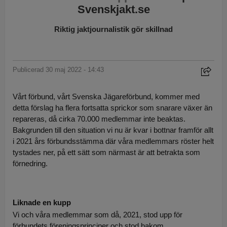
Svenskjakt.se
Riktig jaktjournalistik gör skillnad
Publicerad 30 maj 2022 - 14:43
Vårt förbund, vårt Svenska Jägareförbund, kommer med
detta förslag ha flera fortsatta sprickor som snarare växer än
repareras, då cirka 70.000 medlemmar inte beaktas.
Bakgrunden till den situation vi nu är kvar i bottnar framför allt
i 2021 års förbundsstämma där våra medlemmars röster helt
tystades ner, på ett sätt som närmast är att betrakta som
förnedring.
Liknade en kupp
Vi och våra medlemmar som då, 2021, stod upp för
förbundets föreningsprinciper och stod bakom