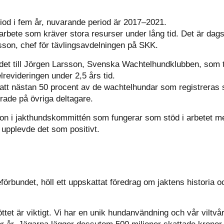
iod i fem år, nuvarande period är 2017–2021.
 arbete som kräver stora resurser under lång tid. Det är dags 
sson, chef för tävlingsavdelningen på SKK.
det till Jörgen Larsson, Svenska Wachtelhundklubben, som 
revideringen under 2,5 års tid.
tt nästan 50 procent av de wachtelhundar som registreras st
rade på övriga deltagare.
on i jakthundskommittén som fungerar som stöd i arbetet me
 upplevde det som positivt.
örbundet, höll ett uppskattat föredrag om jaktens historia 
öttet är viktigt. Vi har en unik hundanvändning och vår viltv