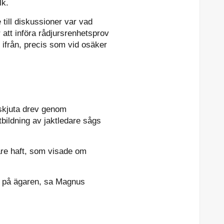
lk.
till diskussioner var vad
att införa rådjursrenhetsprov
 ifrån, precis som vid osäker
enskjuta drev genom
tbildning av jaktledare sågs
are haft, som visade om
id på ägaren, sa Magnus