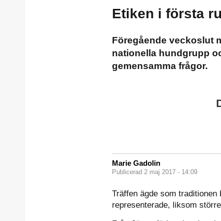
Etiken i första 
Föregående veckoslut mö
nationella hundgrupp o
gemensamma frågor.
Marie Gadolin
Publicerad 2 maj 2017 - 14:09
Träffen ägde som traditionen
representerade, liksom störr