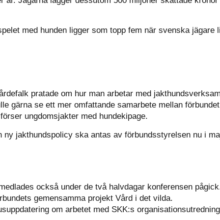
er år. Jägarna lägger dessutom 500 miljoner skattade kronor 
pelet med hunden ligger som topp fem när svenska jägare li
årdefalk pratade om hur man arbetar med jakthundsverksam
ulle gärna se ett mer omfattande samarbete mellan förbunde
r förser ungdomsjakter med hundekipage.
 ny jakthundspolicy ska antas av förbundsstyrelsen nu i ma
rmedlades också under de två halvdagar konferensen pågick
rbundets gemensamma projekt Vård i det vilda.
usuppdatering om arbetet med SKK:s organisationsutredning