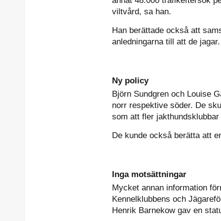
annat 48.000 trafikeftersök p
viltvård, sa han.
Han berättade också att sams
anledningarna till att de jagar.
Ny policy
Björn Sundgren och Louise G
norr respektive söder. De sk
som att fler jakthundsklubba
De kunde också berätta att en
Inga motsättningar
Mycket annan information fö
Kennelklubbens och Jägarefö
Henrik Barnekow gav en stat