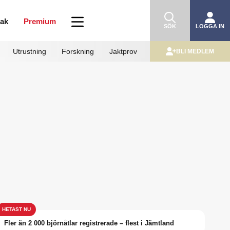
mak
Premium
SÖK
LOGGA IN
Utrustning
Forskning
Jaktprov
BLI MEDLEM
Fler än 2 000 björnåtlar registrerade – flest i Jämtland