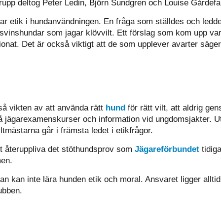
upp deltog Peter Ledin, Björn Sundgren och Louise Gårdefa
r etik i hundanvändningen. En fråga som ställdes och ledde 
vinshundar som jagar klövvilt. Ett förslag som kom upp var 
nat. Det är också viktigt att de som upplever avarter säger
så vikten av att använda rätt
hund
för rätt vilt, att aldrig g
et på jägarexamenskurser och information vid ungdomsjakter. U
ltmästarna går i främsta ledet i etikfrågor.
tt återuppliva det stöthundsprov som
Jägareförbundet
tidig
men.
man kan inte lära hunden etik och moral. Ansvaret ligger allt
ubben.