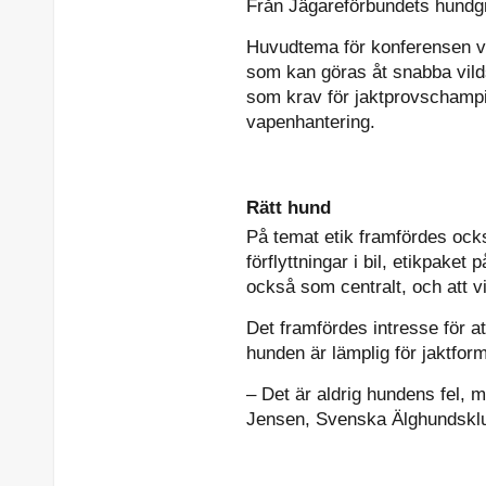
Från Jägareförbundets hundgr
Huvudtema för konferensen va
som kan göras åt snabba vilds
som krav för jaktprovschampio
vapenhantering.
Rätt hund
På temat etik framfördes ock
förflyttningar i bil, etikpak
också som centralt, och att vi
Det framfördes intresse för a
hunden är lämplig för jaktfor
– Det är aldrig hundens fel, 
Jensen, Svenska Älghundskl