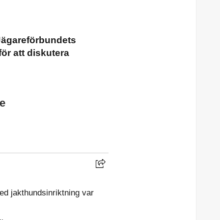
 Jägareförbundets
r att diskutera
e
d jakthundsinriktning var