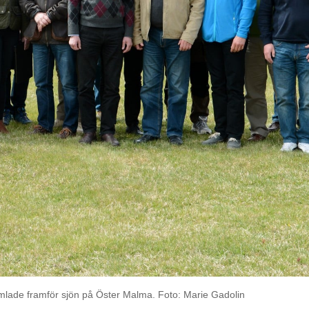
mlade framför sjön på Öster Malma. Foto: Marie Gadolin