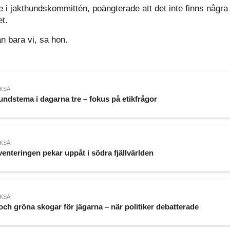
de i jakthundskommittén, poängterade att det inte finns någr
t.
an bara vi, sa hon.
KSÅ
undstema i dagarna tre – fokus på etikfrågor
KSÅ
venteringen pekar uppåt i södra fjällvärlden
KSÅ
och gröna skogar för jägarna – när politiker debatterade