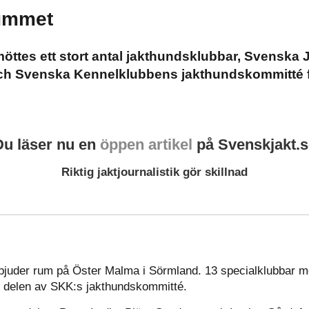
rummet
ttes ett stort antal jakthundsklubbar, Svenska
ch Svenska Kennelklubbens jakthundskommitté fö
Du läser nu en
öppen artikel
på Svenskjakt.s
Riktig jaktjournalistik gör skillnad
 bjuder rum på Öster Malma i Sörmland. 13 specialklubbar me
e delen av SKK:s jakthundskommitté.