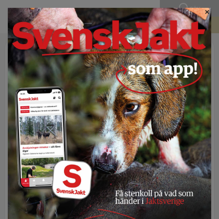
SÖK
×
BLI MEDLEM
Publicerad 24 april 2026 - 10:00
Svenska EU-
parlamentariker krävde
svar om vargens