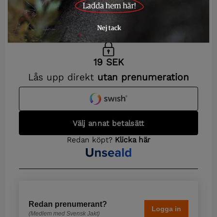
referensvärde
Redan prenumerant?
Logga in
(Medlem med Svensk Jakt)