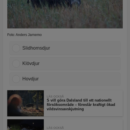
Foto: Anders Jarnemo
Slidhornsdjur
Klövdjur
Hovdjur
LÄS OCKSÅ
S vill göra Dalsland till ett nationellt
försöksområde – föreslår kraftigt ökad
vildsvinsavskjutning
LÄS OCKSÅ