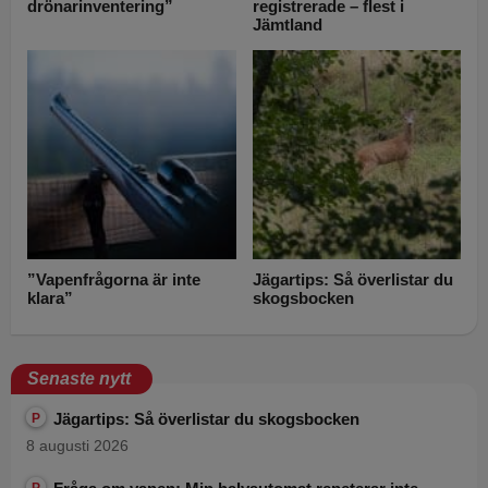
drönarinventering”
registrerade – flest i
Jämtland
”Vapenfrågorna är inte
Jägartips: Så överlistar du
klara”
skogsbocken
Senaste nytt
Jägartips: Så överlistar du skogsbocken
P
8 augusti 2026
P