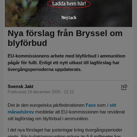
För kulammunition görs justeringar i övergångsperioden, men förslaget
om när totalt blyförbud i hagelammunition träder i kraft ligger kvar. Foto:
Per Jonson
Nya förslag från Bryssel om
blyförbud
EU-kommissionens arbete med blyförbud i ammunition
pågår för fullt. Enligt ett nytt utkast till lagförslag har
övergångsperioderna uppdaterats.
Svensk Jakt
Publicerad 19 december 2025 - 12:15
Det är den europeiska jaktfederationen
Face
som
i sitt
månadsbrev
meddelar att EU-kommissionen har reviderat
sitt lagförslag om blyförbud i ammunition.
I det nya förslaget har justeringar kring övergångsperioder
gjorts. För kuljaktammunition grövre än 5,6 millimeter har