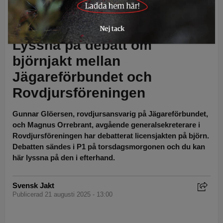
465 björnar får fällas vid årets licensjakt. Foto: Per Jonson
Lyssna på debatt om
björnjakt mellan
Jägareförbundet och
Rovdjursföreningen
Gunnar Glöersen, rovdjursansvarig på Jägareförbundet,
och Magnus Orrebrant, avgående generalsekreterare i
Rovdjursföreningen har debatterat licensjakten på björn.
Debatten sändes i P1 på torsdagsmorgonen och du kan
här lyssna på den i efterhand.
Svensk Jakt
Publicerad 21 augusti 2025 - 13:00