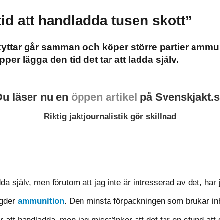
tid att handladda tusen skott”
kyttar går samman och köper större partier ammu
per lägga den tid det tar att ladda själv.
Du läser nu en
öppen artikel
på Svenskjakt.s
Riktig jaktjournalistik gör skillnad
adda själv, men förutom att jag inte är intresserad av det, har
ngder
ammunition
. Den minsta förpackningen som brukar inh
ar att handladda, men jag misstänker att det tar en stund att 