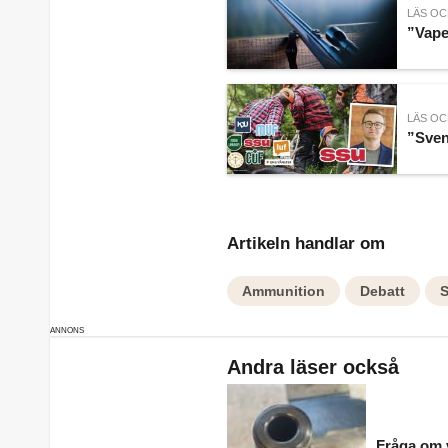
LÄS OC
”Vape
LÄS OC
”Sven
Artikeln handlar om
Ammunition
Debatt
S
Andra läser också
Fråga om v