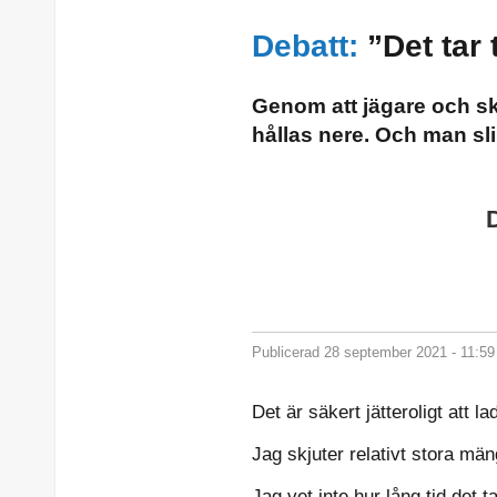
Debatt:
”Det tar 
Genom att jägare och s
hållas nere. Och man slip
Publicerad 28 september 2021 - 11:59
Det är säkert jätteroligt att l
Jag skjuter relativt stora mä
Jag vet inte hur lång tid det t