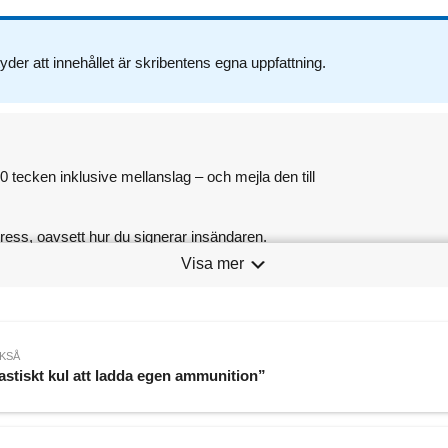
tyder att innehållet är skribentens egna uppfattning.
 tecken inklusive mellanslag – och mejla den till
ess, oavsett hur du signerar insändaren.
Visa mer
ett inte debattinlägg som publicerats av andra tidningar.
KSÅ
astiskt kul att ladda egen ammunition”