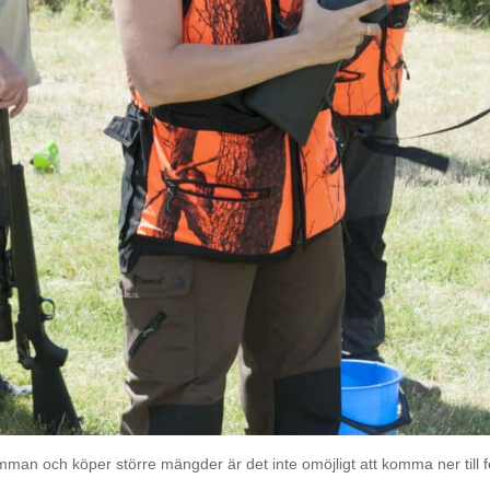
mman och köper större mängder är det inte omöjligt att komma ner till f