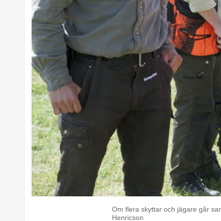
Om flera skyttar och jägare går sa
Henricson