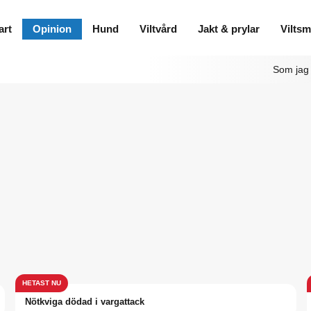
art
Opinion
Hund
Viltvård
Jakt & prylar
Vilts
Som jag 
Nötkviga dödad i vargattack