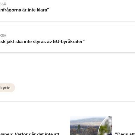
KSÅ
nfrågorna är inte klara”
KSÅ
sk jakt ska inte styras av EU-byråkrater”
kytte
apen: Varför går det inte att
”Dags att