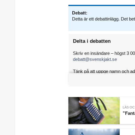
Debatt:
Detta är ett debattinlägg. Det be
Delta i debatten
Skriv en insändare – högst 3 000
debatt@svenskjakt.se
Tänk på att uppge namn och adr
Svensk Jakt publicerar normalt s
LÄS OC
”Fant