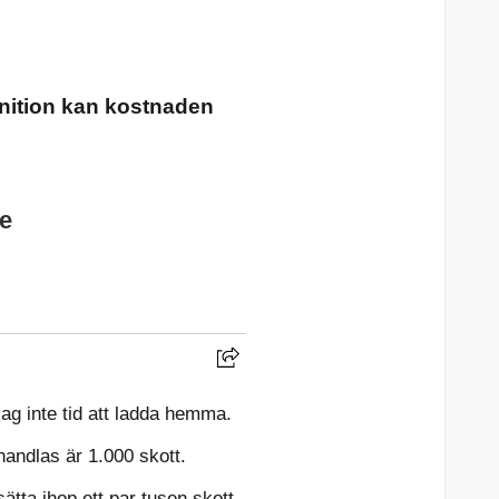
nition kan kostnaden
e
 jag inte tid att ladda hemma.
andlas är 1.000 skott.
sätta ihop ett par tusen skott.