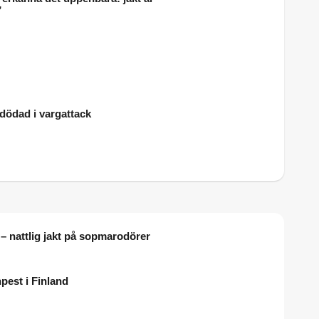
”
dödad i vargattack
 – nattlig jakt på sopmarodörer
npest i Finland