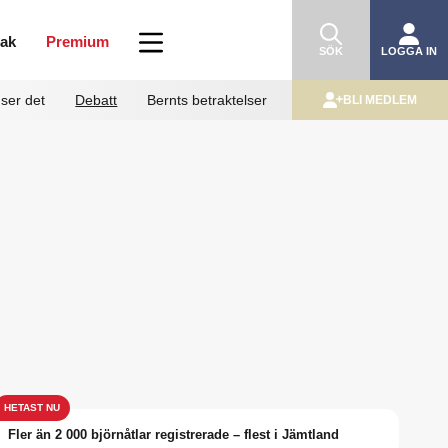
mak
Premium
SÖK
LOGGA IN
ser det
Debatt
Bernts betraktelser
BLI MEDLEM
Fler än 2 000 björnåtlar registrerade – flest i Jämtland