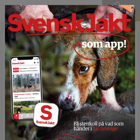
SÖK
×
BLI MEDLEM
Publicerad 30 november 2023 - 05:19
Bernts betraktelser: I natt
jag drömde…