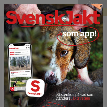
SÖK
×
BLI MEDLEM
Publicerad 8 juli 2026 - 11:00
Ny studie: Människan har