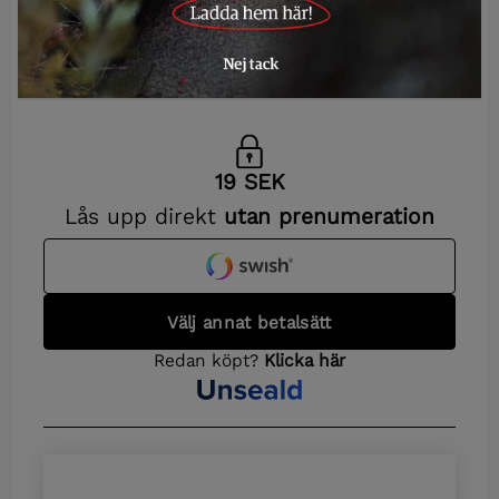
stor påverkan på vargars
utveckling