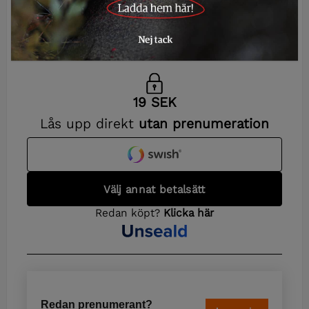
Moderat motion: Jaga älg
utan begränsningar
Redan prenumerant?