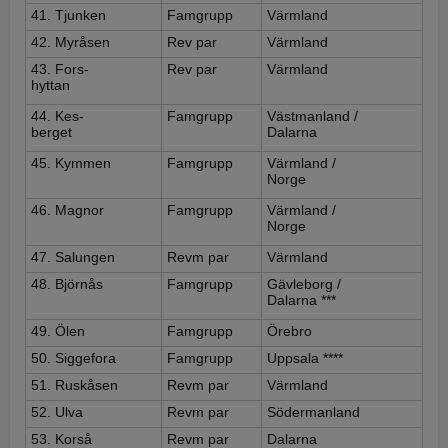
41. Tjunken
Famgrupp
Värmland
42. Myråsen
Rev par
Värmland
43. Fors-
Rev par
Värmland
hyttan
44. Kes-
Famgrupp
Västmanland /
berget
Dalarna
45. Kymmen
Famgrupp
Värmland /
Norge
46. Magnor
Famgrupp
Värmland /
Norge
47. Salungen
Revm par
Värmland
48. Björnås
Famgrupp
Gävleborg /
Dalarna ***
49. Ölen
Famgrupp
Örebro
50. Siggefora
Famgrupp
Uppsala ****
51. Ruskåsen
Revm par
Värmland
52. Ulva
Revm par
Södermanland
53. Korså
Revm par
Dalarna