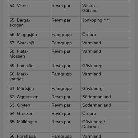
54. Viken
Revm par
Västra
Götland
55. Berga-
Revm par
Jönköping ****
skogen
56. Mjuggsjön
Famgrupp
Örebro
57. Skacksjö
Famgrupp
Värmland
58. Flats-
Revm par
Värmland
Mossen
59. Lomsjön
Revm par
Gävleborg
60. Mark-
Famgrupp
Värmland
vattnet
61. Mörtsjön
Famgrupp
Gävleborg
62. Älgmossen
Revm par
Södermanland
63. Gryten
Revm par
Södermanland
64. Grecken
Revm par
Örebro
65. Mållången
Revm par
Gävleborg /
Dalarna
66. Forshaga
Famgrupp
Värmland