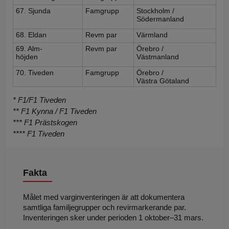
67. Sjunda
Famgrupp
Stockholm /
Södermanland
68. Eldan
Revm par
Värmland
69. Alm-
Revm par
Örebro /
höjden
Västmanland
70. Tiveden
Famgrupp
Örebro /
Västra Götaland
* F1/F1 Tiveden
** F1 Kynna / F1 Tiveden
*** F1 Prästskogen
**** F1 Tiveden
Fakta
Målet med varginventeringen är att dokumentera
samtliga familjegrupper och revirmarkerande par.
Inventeringen sker under perioden 1 oktober–31 mars.