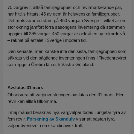
70 vargrevir, alltså familjegrupper och revirmarkerande par,
har hittills hittats. 45 av dem är helsvenska familjegrupper.
Det motsvarar en stam på 450 vargar i Sverige – vilket är en
stor ökning jämfört förra säsongens inventering då stammen
uppgick till 395 vargar. 450 vargar är också en ny rekordnivå
– räknat på antalet i Sverige i modern tid.
Den senaste, men kanske inte den sista, familjegruppen som
säkrats vid den pågående inventeringen finns i Tivedenreviret
som ligger i Örebro län och Västra Götaland.
Avslutas 31 mars
Observera att varginventeringen avslutas den 31 mars. Fler
revir kan alltså tillkomma.
I maj månad beräknas nya vargvalpar födas i ungefär fyra av
fem revir.
Forskning av Skandulv
visar att nästan fyra
valpar överlever i en skandinavisk kull.