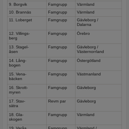
9. Borgvik
Famgrupp
Värmland
10. Brannäs
Famgrupp
Värmland
11. Loberget
Famgrupp
Gävleborg /
Dalarna
12. Villings-
Famgrupp
Örebro
berg
13. Stagel-
Famgrupp
Gävleborg /
åsen
Västernorrland
14. Lång-
Famgrupp
Östergötland
bogen
15. Vena-
Famgrupp
Västmanland
bäcken
16. Skrott-
Famgrupp
Gävleborg
myren
17. Stav-
Revm par
Gävleborg
sätra
18. Gla-
Famgrupp
Värmland
skogen
19. Varåa
Famgrupp
Värmland /