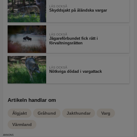
LÄS OCKSÅ
Skyddsjakt på åländska vargar
LÄS OCKSÅ
Jägareförbundet fick rätt i
förvaltningsrätten
LÄS OCKSÅ
Nötkviga dödad i vargattack
Artikeln handlar om
Älgjakt
Gråhund
Jakthundar
Varg
Värmland