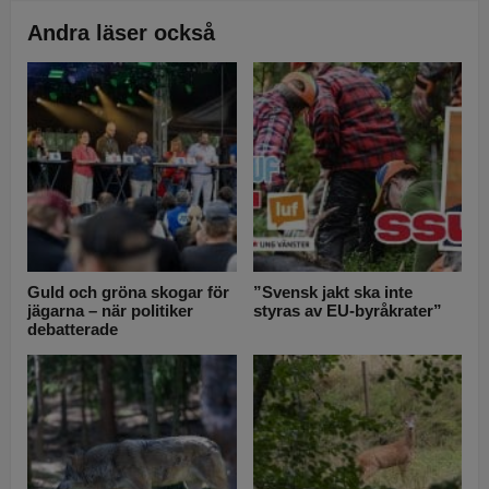
Andra läser också
Guld och gröna skogar för
”Svensk jakt ska inte
jägarna – när politiker
styras av EU-byråkrater”
debatterade