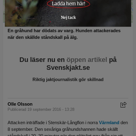
En gråhund har dödats av varg. Hunden attackerades
när den skällde ståndskall på älg.
Du läser nu en
öppen artikel
på
Svenskjakt.se
Riktig jaktjournalistik gör skillnad
Olle Olsson
Publicerad 19 september 2016 - 13:28
Attacken inträffade i Stenskär-Långflon i norra
Värmland
den
8 september. Den sexåriga gråhundshannen hade skällt
ståndskall i 20–30 minuter när den plötsligt gav ifrån sig ett