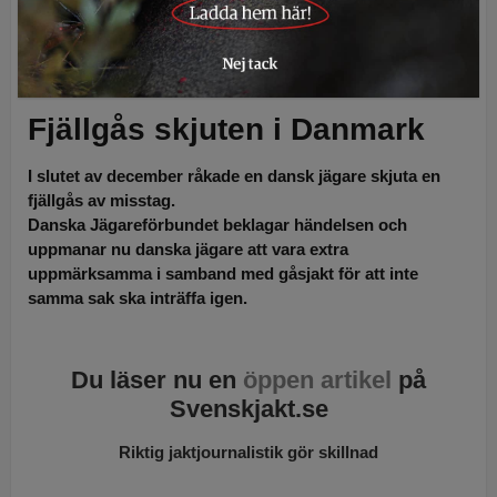
En ringmärkt
fjällgås
sköts av misstag av en dansk jägare. Foto: Lars-
Henrik Andersson
Fjällgås skjuten i Danmark
I slutet av december råkade en dansk jägare skjuta en
fjällgås av misstag.
Danska Jägareförbundet beklagar händelsen och
uppmanar nu danska jägare att vara extra
uppmärksamma i samband med gåsjakt för att inte
samma sak ska inträffa igen.
Du läser nu en
öppen artikel
på
Svenskjakt.se
Riktig jaktjournalistik gör skillnad