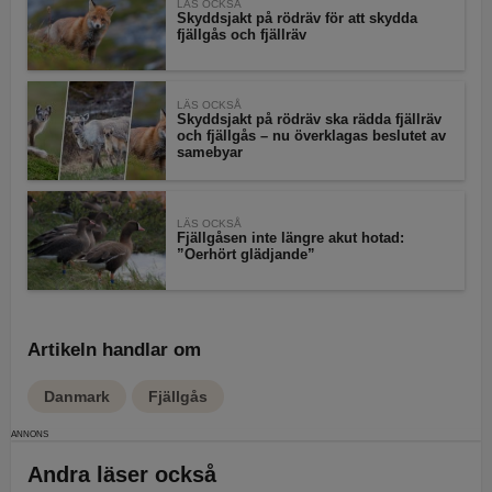
LÄS OCKSÅ
Skyddsjakt på rödräv för att skydda
fjällgås och fjällräv
LÄS OCKSÅ
Skyddsjakt på rödräv ska rädda fjällräv
och fjällgås – nu överklagas beslutet av
samebyar
LÄS OCKSÅ
Fjällgåsen inte längre akut hotad:
”Oerhört glädjande”
Artikeln handlar om
Danmark
Fjällgås
Andra läser också