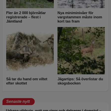
Fler än 2 000 björnåtlar
Nya miniminivåer för
registrerade – flest i
vargstammen måste inom
Jämtland
kort tas fram
Så tar du hand om viltet
Jägartips: Så överlistar du
efter skottet
skogsbocken
Senaste nytt
Urbana vildsvin, gott om ripor och delseger i domstol –