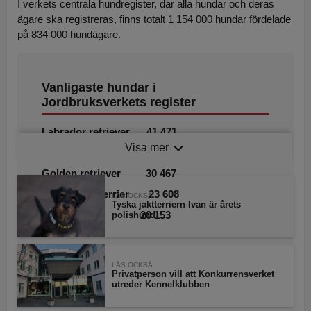
I verkets centrala hundregister, där alla hundar och deras
ägare ska registreras, finns totalt 1 154 000 hundar fördelade
på 834 000 hundägare.
Vanligaste hundar i
Jordbruksverkets register
Labrador retriever 41 471
Visa mer
Schäfer 33 766
Golden retriever 30 467
Jack russel terrier 23 608
LÄS OCKSÅ
Tyska jaktterriern Ivan är årets
Jämthund 20 153
polishund
LÄS OCKSÅ
Privatperson vill att Konkurrensverket
utreder Kennelklubben