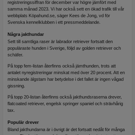
registreringssiffran för december var högre jämfört med
samma månad 2023. Vi har också sett en ökad trafik till vår
webbplats Köpahund.se, säger Kees de Jong, vd för
Svenska kennelklubben i ett pressmeddelande.
Några jakthundar
Sett till samtliga raser är labrador retriever fortsatt den
populäraste hunden i Sverige, följd av golden retriever och
schäfer.
På topp fem-listan återfinns också jämthunden, trots att
antalet nyregistreringar minskat med över 20 procent. Att en
minskande älgstam har betydelse i det fallet är ingen vågad
gissning.
På topp 20-listan återfinns också jakthundsraserna drever,
flatcoated retriever, engelsk springer spaniel och strävhårig
tax.
Populär drever
Bland jakthundarna är i övrigt är det fortsatt nedåt för många