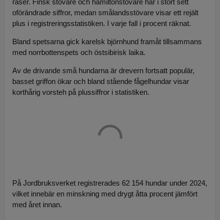
raser. Finsk stövare och hamiltonstövare har i stort sett
oförändrade siffror, medan smålandsstövare visar ett rejält
plus i registreringsstatistiken. I varje fall i procent räknat.
Bland spetsarna gick karelsk björnhund framåt tillsammans
med norrbottenspets och östsibirisk laika.
Av de drivande små hundarna är drevern fortsatt populär,
basset griffon ökar och bland stående fågelhundar visar
korthårig vorsteh på plussiffror i statistiken.
På Jordbruksverket registrerades 62 154 hundar under 2024,
vilket innebär en minskning med drygt åtta procent jämfört
med året innan.