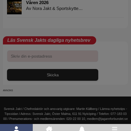
Våren 2026
Av Nora Jakt & Sportskytte…
Läs Svensk Jakts dagliga nyhetsbrev
Skicka
Svensk Jakt / Chefredaktör och ansvarig utgivare:
Martin Källberg
/ Lämna nyhetstips -
Tipssidan
/ Adress: Svensk Jakt, Öster Malma, 611 91 Nyköping / Telefon: 077-183 03
00 / Prenumerations- och medlemsärenden: 020-22 00 10,
medlem@jagareforbundet.se