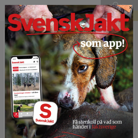
SÖK
×
BLI MEDLEM
Publicerad 21 juli 2021 - 10:00
Webb-tv: Lindroth om
Merkel K5 Jagd