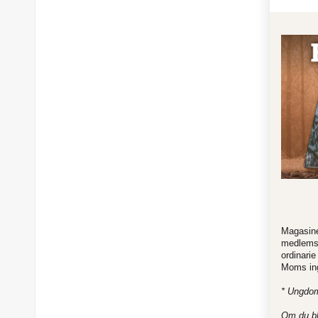
Magasin
medlemsk
ordinari
Moms ingå
* Ungdoms
Om du bl