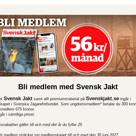
Bli medlem med Svensk Jakt
Svensk Jakt
Svenskjakt.se
et
samt allt premiummaterial på
ingår i
apet i Svenska Jägareförbundet. Som ungdomsmedlem* betalar du 300 kron
e medlem 675 kronor.
r i samtliga priser.
rabatten gäller till och med det år du fyller 25
ir medlem sträcker sig medlemskapet till och med den 30 juni 2027