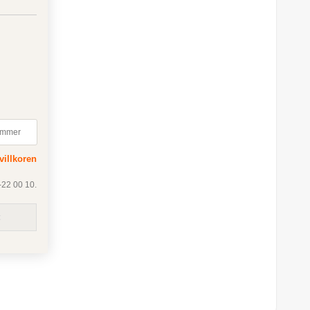
villkoren
22 00 10.
t