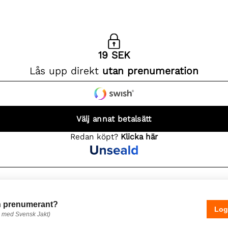
 prenumerant?
Log
 med Svensk Jakt)