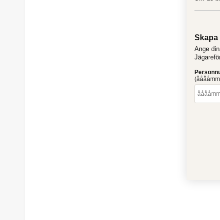
Skapa 
Ange din
Jägarefö
Person
(ååååmm