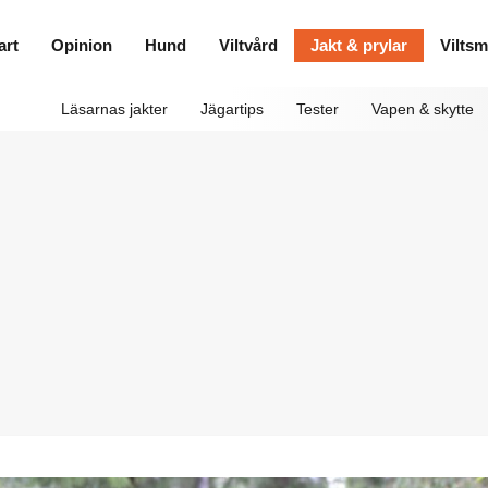
art
Opinion
Hund
Viltvård
Jakt & prylar
Vilts
Läsarnas jakter
Jägartips
Tester
Vapen & skytte