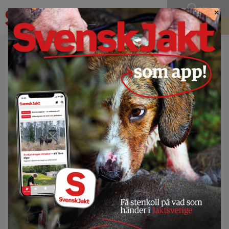
SÖK
×
BLI MEDLEM
S vill satsa på viltkött i Stockholm
Socialdemokraterna i Stockholms stad vill se mindre av färdigrätter
och storköksmat i äldreomsorgen och i stället satsa på fler
småskaliga tillagningskök med egna kockar – och mer svenskt
viltkött på menyn.
– Det finns många skäl att öka mängden viltkött: det är både gott,
klimatsmart och nyttigt, säger borgarrådet Alexander Ojanne (S) till
Svensk Jakt.