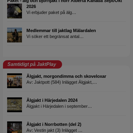
Paket - älg och björnjakt i norr Alberta Kanada Sept/Okt
2026
Vi erbjuder paket på älg…
Medlemmar till jaktlag Mälardalen
Vi söker ett begränsat antal…
Samtidigt på JaktPlay
Älgjakt, morgondimma och skoveloxar
Av: Jaktpott (584) Inlägget Älgjakt,…
Älgjakt i Härjedalen 2024
Älgjakt i Härjedalen i september…
Älgjakt i Norrbotten (del 2)
Av: Vestin jakt (3) Inlägget …